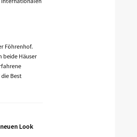
 internationalen
er Föhrenhof.
n beide Häuser
rfahrene
 die Best
 neuen Look