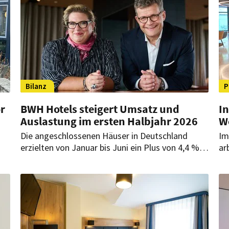
Bilanz
P
r
BWH Hotels steigert Umsatz und
In
Auslastung im ersten Halbjahr 2026
W
Die angeschlossenen Häuser in Deutschland
Im
erzielten von Januar bis Juni ein Plus von 4,4 %.
ar
und
Zugleich nahm die Belegung zu, während die
re
durchschnittliche Tagesrate zurückging.
In
of