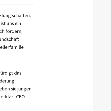
klung schaffen.
ist uns ein
ch fördern,
undschaft
elierfamilie
ürdigt das
rderung
geben sie jungen
 erklärt CEO