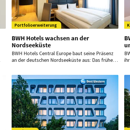
Portfolioerweiterung
K
BWH Hotels wachsen an der
B
Nordseeküste
u
BWH Hotels Central Europe baut seine Präsenz
BW
an der deutschen Nordseeküste aus: Das frühere
ih
n
SleepBeeone Wilhelmshaven wird schrittweise
Se
g.
modernisiert und soll künftig als Wilhelmshaven
ne
Ahoi – Sure Hotel Collection by Best Western
Be
geführt werden.