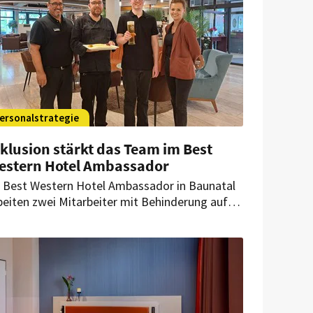
ersonalstrategie
klusion stärkt das Team im Best
estern Hotel Ambassador
 Best Western Hotel Ambassador in Baunatal
beiten zwei Mitarbeiter mit Behinderung auf
gulären Arbeitsplätzen. Das Haus zeigt, wie
klusion den Hotelalltag bereichern und zu einer
fenen Unternehmenskultur beitragen kann.