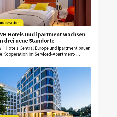
ooperation
WH Hotels und ipartment wachsen
m drei neue Standorte
H Hotels Central Europe und ipartment bauen
re Kooperation im Serviced-Apartment-
gment aus. Bis Anfang 2027 kommen drei
ue Standorte unter dem Subbrand @Home by
st Western hinzu.