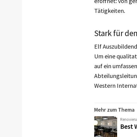
eröffnet: von g
Tätigkeiten.
Stark für d
Elf Auszubilden
Um eine qualita
auf ein umfasse
Abteilungsleitun
Western Internat
Mehr zum Thema
Renovier
Best 