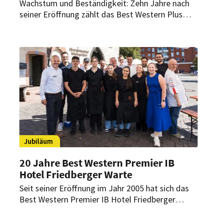
Wachstum und Beständigkeit: Zehn Jahre nach
seiner Eröffnung zählt das Best Western Plus
Lakeside Hotel zu den führenden Vier-Sterne-
Häusern Ungarns. Seit 2015 hat sich das Hotel
am Seeufer zu einer Top-Adresse für
Geschäftsreisende, Sportteams und
Individualgäste entwickelt.
Jubiläum
20 Jahre Best Western Premier IB
Hotel Friedberger Warte
Seit seiner Eröffnung im Jahr 2005 hat sich das
Best Western Premier IB Hotel Friedberger
Warte wirtschaftlich wie strukturell deutlich