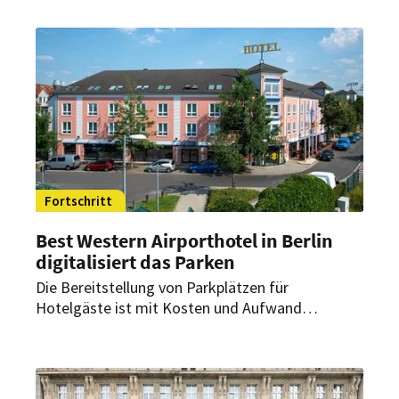
entwickelt. Dabei stand das Haus schon immer
nicht nur für Gastfreundschaft, sondern auch für
gesellschaftliches Engagement.
Fortschritt
Best Western Airporthotel in Berlin
digitalisiert das Parken
Die Bereitstellung von Parkplätzen für
Hotelgäste ist mit Kosten und Aufwand
verbunden. Das Best Western Premier
Airporthotel Berlin Mahlow hat dafür nun eine
Erleichterung gefunden.