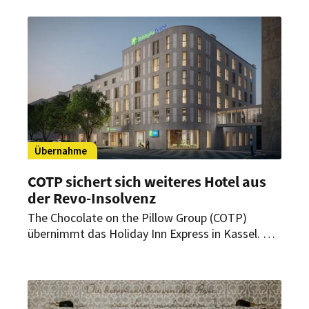
worden. Das Vorhaben befindet sich derzeit in
der Vorprüfung. Welche Standorte betroffen sind,
bleibt vorerst offen.
Übernahme
COTP sichert sich weiteres Hotel aus
der Revo-Insolvenz
The Chocolate on the Pillow Group (COTP)
übernimmt das Holiday Inn Express in Kassel. Es
ist bereits das dritte Objekt aus dem Bestand
der insolventen Revo-Gruppe, das sich der
Multibrand-Hoteloperator sichert.