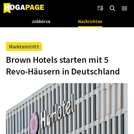
Jobbörse
Nachrichten
Markteintritt
Brown Hotels starten mit 5
Revo-Häusern in Deutschland