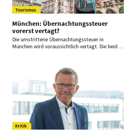
Tourismus
München: Übernachtungssteuer
vorerst vertagt?
Die umstrittene Übernachtungssteuer in
München wird voraussichtlich vertagt. Die beiden
größten Fraktionen im Stadtrat, Grüne und Rosa
Liste sowie CSU und Freie Wähler, wollen dies am
29. November im Finanzausschuss beschließen.
Zusammen haben beide Fraktionen eine
Mehrheit in Stadtratsplenum und im
Finanzausschuss.
Kritik