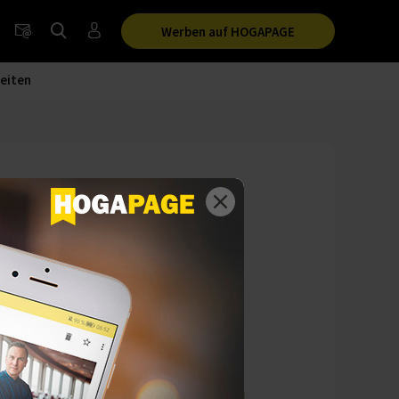
Werben auf HOGAPAGE
eiten
aum
enz in Deutschland,
seit dem 1. Juni