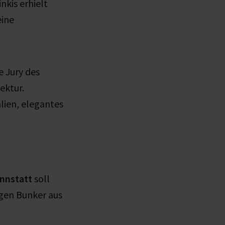
nkis erhielt
eine
 Jury des
ektur.
lien, elegantes
annstatt
soll
gen Bunker aus