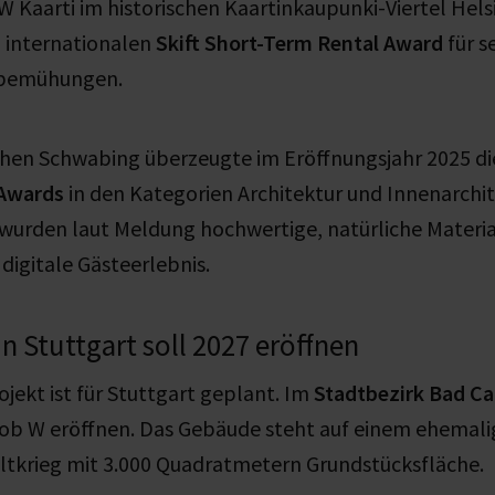
 Kaarti im historischen Kaartinkaupunki-Viertel Helsi
 internationalen
Skift Short-Term Rental Award
für s
sbemühungen.
en Schwabing überzeugte im Eröffnungsjahr 2025 die
 Awards
in den Kategorien Architektur und Innenarchit
urden laut Meldung hochwertige, natürliche Materia
 digitale Gästeerlebnis.
n Stuttgart soll 2027 eröffnen
ojekt ist für Stuttgart geplant. Im
Stadtbezirk Bad C
Bob W eröffnen. Das Gebäude steht auf einem ehemali
tkrieg mit 3.000 Quadratmetern Grundstücksfläche.