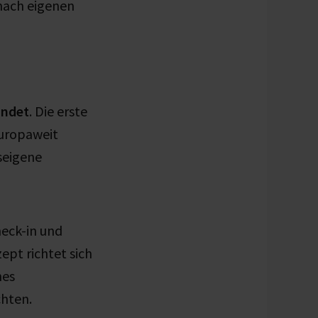
 nach eigenen
ündet
. Die erste
europaweit
seigene
heck-in und
ept richtet sich
nes
chten.