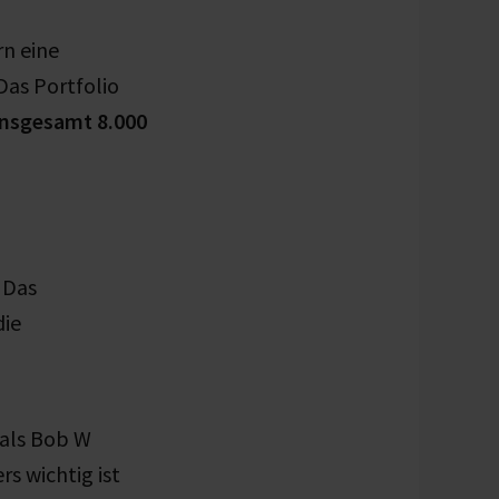
rn eine
Das Portfolio
insgesamt 8.000
 Das
die
 als Bob W
s wichtig ist