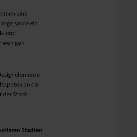
ommen eine
unge sowie ein
k- und
in wenigen
l-Designelemente
dtapeten an die
 der Stadt.
weiteren Städten