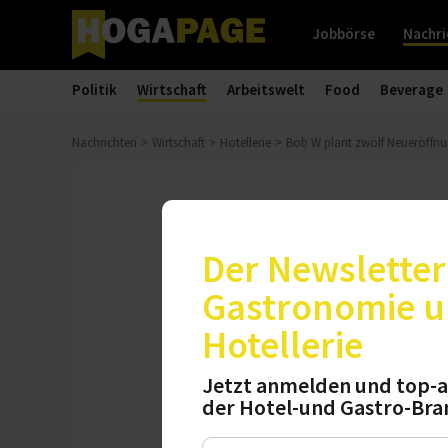
Jobbörse
Nachri
Politik
Wirtschaft
Arbeitswelt
Food
Beverage
Nachrichten
Wirtschaft
Hotellerie
Bob W plant zwölf Neueröff
Expansion
Bob W plant
Der Newsletter 
Gastronomie 
Der technologiebas
Hotellerie
Österreich und de
2026 möglich.
Jetzt anmelden und top-a
der Hotel-und Gastro-Bra
Mittwoch, 03.06.2026, 13:38 