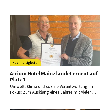
wird es deshalb wichtig, ihren Gästen
Lademöglichkeiten für ihr E-Auto oder E-Bike
anbieten zu können. Das zeigt eine Umfrage des
Deutschen Hotel- und Gaststättenverbands in
Kooperation mit der Nationalen Leitstelle
Ladeinfrastruktur.
Nachhaltigkeit
Atrium Hotel Mainz landet erneut auf
Platz 1
Umwelt, Klima und soziale Verantwortung im
Fokus: Zum Ausklang eines Jahres mit vielen
Herausforderungen darf sich das Hotelteam
zum dritten Mal in Folge über eine besondere
Auszeichnung freuen.