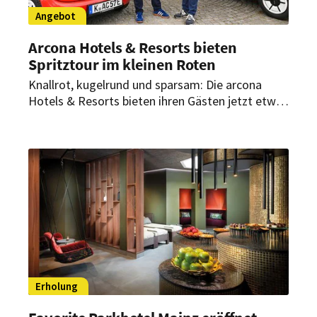
Angebot
Arcona Hotels & Resorts bieten
Spritztour im kleinen Roten
Knallrot, kugelrund und sparsam: Die arcona
Hotels & Resorts bieten ihren Gästen jetzt etwas
ganz Besonderes. Ab sofort können zwei Gäste
mit kleinem Gepäck im Microlino mit maximal 90
km/h durchs Land düsen.
Erholung