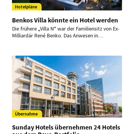
Hotelpläne
Benkos Villa könnte ein Hotel werden
Die frühere „Villa N“ war der Familiensitz von Ex-
Milliardär René Benko. Das Anwesen in
Innsbruck-Igls gehört zur Insolvenzmasse. Nun
wird geprüft, ob es künftig als Hotel genutzt
werden kann.
Übernahme
Sunday Hotels übernehmen 24 Hotels