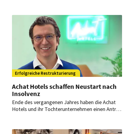
Nun äußert sich der Hotelbetreiber zur aktuellen
Lage – und spricht von stabilisierten Betrieben
und ersten positiven Signalen.
Erfolgreiche Restrukturierung
Achat Hotels schaffen Neustart nach
Insolvenz
Ende des vergangenen Jahres haben die Achat
Hotels und ihr Tochterunternehmen einen Antrag
auf Insolvenz in Eigenverwaltung gestellt. Jetzt
ist die Restrukturierungsphase erfolgreich
abgeschlossen. Die Gruppe hat nun wieder