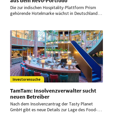
aus dem Revo-Portfolio
Die zur indischen Hospitality-Plattform Prism
gehörende Hotelmarke wächst in Deutschland
auf 35 Häuser – und übernimmt dabei 24
Standorte aus dem ehemaligen Revo-Portfolio.
Investorensuche
TamTam: Insolvenzverwalter sucht
neuen Betreiber
Nach dem Insolvenzantrag der Tasty Planet
GmbH gibt es neue Details zur Lage des Food-