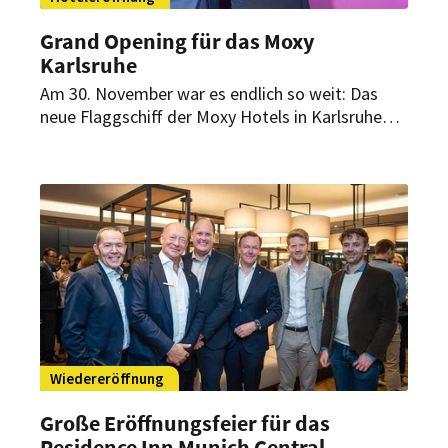
Grand Opening für das Moxy
Karlsruhe
Am 30. November war es endlich so weit: Das
neue Flaggschiff der Moxy Hotels in Karlsruhe
feierte seine offizielle Eröffnungsfeier. Das Haus
hat es sich zur Aufgabe gemacht, Gästen aus
aller Welt und der eigenen Stadt gleichermaßen
als „neues Wohnzimmer“ zu dienen.
Wiedereröffnung
Große Eröffnungsfeier für das
Residence Inn Munich Central