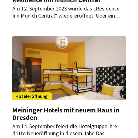
Am 12. September 2023 wurde das „Residence
Inn Munich Central“ wiedereröffnet. Über ein
Jahr lang wurde das Gebäude, in dem zuvor das
„Four Points by Sheraton München Central“
beheimatet war, umgebaut. Jetzt ist es als
„Extended-Stay-Hotel“ konzipiert.
Hoteleröffnung
Meininger Hotels mit neuem Haus in
Dresden
Am 14. September feiert die Hotelgruppe ihre
dritte Neueröffnung in diesem Jahr. Das