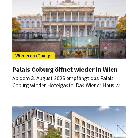
designorientierten Boutique-Erlebnis und
erweitert die Präsenz der Marke an einem
Standort mit ganzjähriger Leisure- und Business-
Nachfrage.
Wiedereröffnung
Palais Coburg öffnet wieder in Wien
Ab dem 3. August 2026 empfängt das Palais
Coburg wieder Hotelgäste. Das Wiener Haus wird
künftig als privates Gästehaus mit 36 individuell
gestalteten Suiten, Spa und persönlichem Service
geführt.