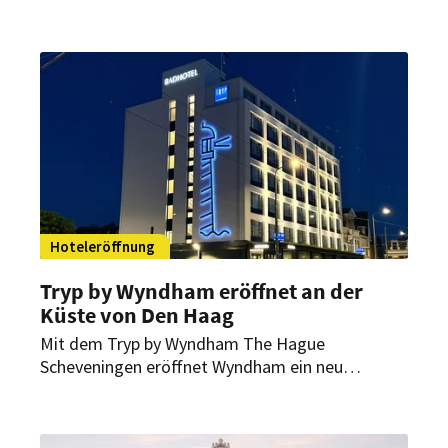
Meininger Hotel Dresden Zentrum am Wiener
Platz ist das zweite Haus in Sachsen und der 14.
Standort in Deutschland.
Hoteleröffnung
Tryp by Wyndham eröffnet an der
Küste von Den Haag
Mit dem Tryp by Wyndham The Hague
Scheveningen eröffnet Wyndham ein neu
positioniertes Lifestylehotel in den
Niederlanden. Das Haus an der Nordseeküste
verbindet historische Substanz mit einem