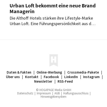
Urban Loft bekommt eine neue Brand
Managerin
Die Althoff Hotels stärken ihre Lifestyle-Marke
Urban Loft. Eine Führungspersönlichkeit aus den
eigenen Reihen soll künftig die strategische und
operative Weiterentwicklung der Marke
vorantreiben – inklusive des geplanten Standorts
in Zürich.
Daten & Fakten
|
Online-Werbung
|
Crossmedia-Pakete
|
Über uns
|
Kontakt
|
Facebook
|
LinkedIn
|
Instagram
|
Newsletter
|
RSS-Feed
© HOGAPAGE Media GmbH
Datenschutz
|
Impressum
|
AGB
|
Haftungsausschluss
|
Hinweisgebersystem