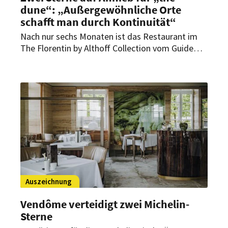
dune“: „Außergewöhnliche Orte
schafft man durch Kontinuität“
Nach nur sechs Monaten ist das Restaurant im
The Florentin by Althoff Collection vom Guide
Michelin mit gleich zwei Sternen ausgezeichnet
worden. Im Interview mit HOGAPAGE
spricht Küchenchef Niclas Nußbaumer über den
schnellen Erfolg, steigende Erwartungen und die
Bedeutung Frankfurts als Genussdestination.
Auszeichnung
Vendôme verteidigt zwei Michelin-
Sterne