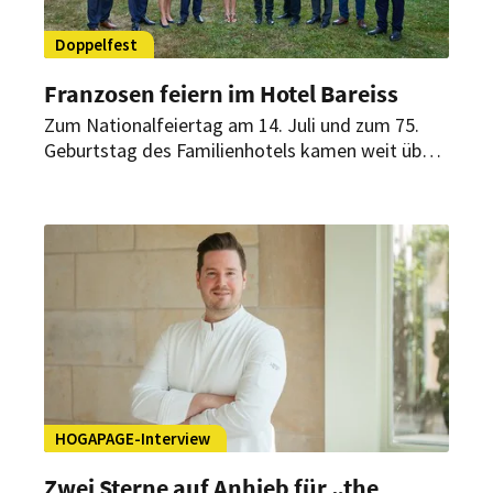
Doppelfest
Franzosen feiern im Hotel Bareiss
Zum Nationalfeiertag am 14. Juli und zum 75.
Geburtstag des Familienhotels kamen weit über
400 Gäste nach Baiersbronn. Politische Reden,
deutsch-französische Begegnungen und ein
festliches Menü prägten die Veranstaltung.
HOGAPAGE-Interview
Zwei Sterne auf Anhieb für „the