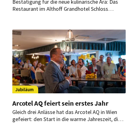
Bestätigung für die neue kulinarische Ära: Das
Restaurant im Althoff Grandhotel Schloss
Bensberg wurde erneut mit zwei Michelin-
Sternen ausgezeichnet. Küchenchef Dennis
Kuckuck bestätigt damit nach dem
Generationswechsel die kulinarische
Spitzenposition des Hauses.
Jubiläum
Arcotel AQ feiert sein erstes Jahr
Gleich drei Anlässe hat das Arcotel AQ in Wien
gefeiert: den Start in die warme Jahreszeit, die
Eröffnung der neuen Sommerterrasse und – sein
einjähriges Bestehen. Rund 150 Gäste kamen zu