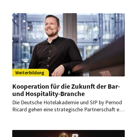
ehemaligen deutschen Fußball-Nationalspieler. In
Berlin ist zudem ein nächtliches Public Viewing
im Pyjama geplant.
Weiterbildung
Kooperation für die Zukunft der Bar-
und Hospitality-Branche
Die Deutsche Hotelakademie und SIP by Pernod
Ricard gehen eine strategische Partnerschaft ein.
Gemeinsam wollen sie die Aus- und
Weiterbildung von Bar- und Hospitality-
Fachkräften mit praxisnahen Inhalten und