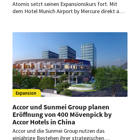
Atomis setzt seinen Expansionskurs fort. Mit
dem Hotel Munich Airport by Mercure direkt am
Münchener Flughafen nimmt der Betreiber ein
weiteres Haus in sein Portfolio auf. Gleichzeitig
dehnt Atomis damit die Zusammenarbeit mit
der Accor Group aus.
Expansion
Accor und Sunmei Group planen
Eröffnung von 400 Mövenpick by
Accor Hotels in China
Accor und die Sunmei Group nutzen das
einjährige Bestehen ihrer strategischen