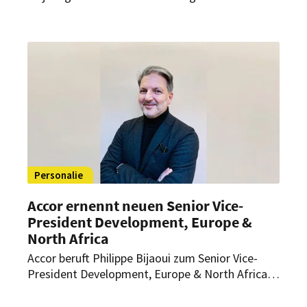
Zusammenarbeit, um ein Update ihrer
Entwicklungspläne zu geben. Der Fokus liegt auf
der Einführung und Entwicklung der Marke
Mövenpick by Accor in China.
Personalie
Accor ernennt neuen Senior Vice-
President Development, Europe &
North Africa
Accor beruft Philippe Bijaoui zum Senior Vice-
President Development, Europe & North Africa
für die international bekannten Economy-,
Midscale- und Premium-Marken der Gruppe. Die