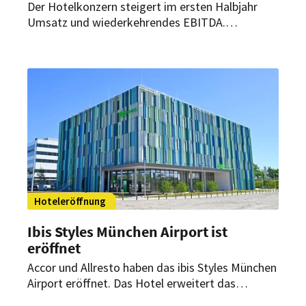
Der Hotelkonzern steigert im ersten Halbjahr
Umsatz und wiederkehrendes EBITDA.
Gleichzeitig wächst das weltweite Portfolio auf
mehr als 5.800 Hotels. Auch für den weiteren
Jahresverlauf zeigt sich das Unternehmen
zuversichtlich.
Hoteleröffnung
Ibis Styles München Airport ist
eröffnet
Accor und Allresto haben das ibis Styles München
Airport eröffnet. Das Hotel erweitert das
Angebot am Flughafen München um 358 Zimmer