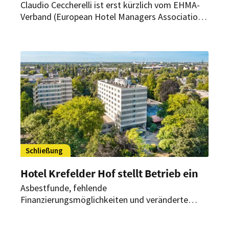
Claudio Ceccherelli ist erst kürzlich vom EHMA-
Verband (European Hotel Managers Association)
als bester Hotelmanager des Jahres 2022
ausgezeichnet worden. Nun kündigt der CEO des
Unternehmens den weiteren Expansionskurs der
Shedir Collection an.
Schließung
Hotel Krefelder Hof stellt Betrieb ein
Asbestfunde, fehlende
Finanzierungsmöglichkeiten und veränderte
Marktbedingungen machen eine
Betriebsfortführung unmöglich. Ende September