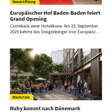
Neueröffnung
Europäischer Hof Baden-Baden feiert
Grand Opening
Comeback einer Hotelikone: Am 25. September
2025 kehrte das Steigenberger Icon Europäischer
Hof Baden-Baden nach umfassender
Renovierung auf die große Bühne zurück.
Zahlreiche prominente Gästen aus Politik,
Wirtschaft, Showbusiness und der Region
feierten das Hotel-Opening mit.
Wachstum
Ruby kommt nach Dänemark