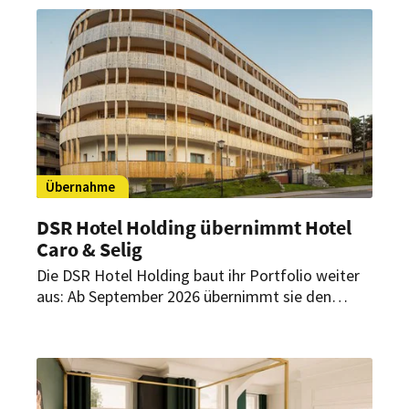
schließt daher das Hotel Krefelder Hof. Ein
endgültiger Abschied soll es jedoch nicht sein.
Übernahme
DSR Hotel Holding übernimmt Hotel
Caro & Selig
Die DSR Hotel Holding baut ihr Portfolio weiter
aus: Ab September 2026 übernimmt sie den
Betrieb des Hotels Caro & Selig am Tegernsee.
Das Haus soll künftig unter der Marke A-Rosa
geführt werden.