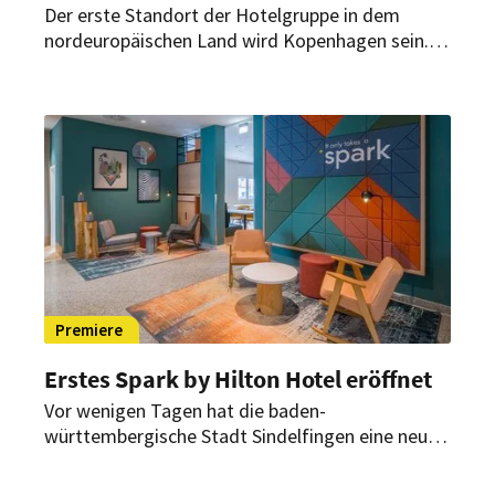
Der erste Standort der Hotelgruppe in dem
nordeuropäischen Land wird Kopenhagen sein.
Dafür wurde eine bestehende Büroimmobilie
langfristig angemietet, welche jetzt
modernisiert und renoviert wird. Die Eröffnung
soll im 1. Quartal 2027 stattfinden.
Premiere
Erstes Spark by Hilton Hotel eröffnet
Vor wenigen Tagen hat die baden-
württembergische Stadt Sindelfingen eine neue
Herberge hinzugewonnen. Damit ist die
Premium-Economy-Marke erstmals auch auf