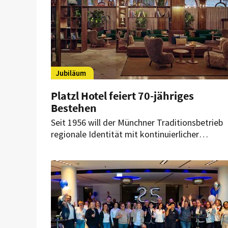
Jubiläum
Platzl Hotel feiert 70-jähriges
Bestehen
Seit 1956 will der Münchner Traditionsbetrieb
regionale Identität mit kontinuierlicher
Weiterentwicklung verbinden. Umfangreiche
Modernisierungen und der Ausbau des
gastronomischen Angebots prägen seine
Geschichte.