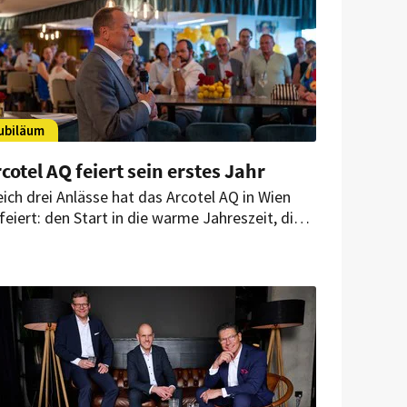
ubiläum
cotel AQ feiert sein erstes Jahr
eich drei Anlässe hat das Arcotel AQ in Wien
feiert: den Start in die warme Jahreszeit, die
öffnung der neuen Sommerterrasse und – sein
njähriges Bestehen. Rund 150 Gäste kamen zu
m Sommerfest des Hauses.