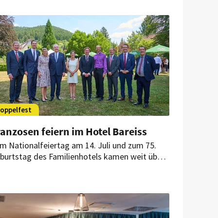
oppelfest
anzosen feiern im Hotel Bareiss
m Nationalfeiertag am 14. Juli und zum 75.
burtstag des Familienhotels kamen weit über
0 Gäste nach Baiersbronn. Politische Reden,
utsch-französische Begegnungen und ein
stliches Menü prägten die Veranstaltung.