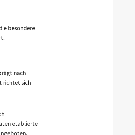
 die besondere
t.
prägt nach
richtet sich
ch
aten etablierte
tangeboten.