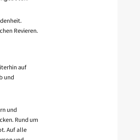
denheit.
chen Revieren.
terhin auf
ub und
ern und
icken.
Rund um
t.
Auf alle
erson und