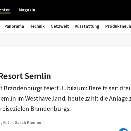
chten
Magazin
Panorama
Technik
Netzwelt
Ausstattung
Produktneuh
fResort Semlin
rt Brandenburgs feiert Jubiläum: Bereits seit dre
Semlin im Westhavelland. heute zählt die Anlage 
reisezielen Brandenburgs.
r, Autor:
Sarah Kleinen