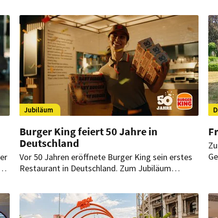
Jubiläum
D
Burger King feiert 50 Jahre in
Fr
Deutschland
Zu
Ge
ter
Vor 50 Jahren eröffnete Burger King sein erstes
40
Restaurant in Deutschland. Zum Jubiläum
de
ts
startet die Marke eine bundesweite Kampagne
fe
mit limitierten Angeboten und einer
Gewinnchance.