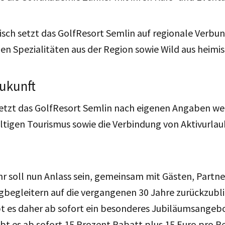
sch setzt das GolfResort Semlin auf regionale Verbun
n Spezialitäten aus der Region sowie Wild aus heimis
Zukunft
setzt das GolfResort Semlin nach eigenen Angaben wei
ltigen Tourismus sowie die Verbindung von Aktivurla
r soll nun Anlass sein, gemeinsam mit Gästen, Partn
gbegleitern auf die vergangenen 30 Jahre zurückzubl
bt es daher ab sofort ein besonderes Jubiläumsangebo
t es ab sofort 15 Prozent Rabatt plus 15 Euro pro P