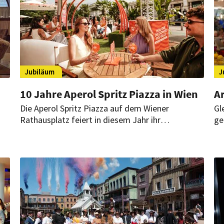
Jubiläum
J
10 Jahre Aperol Spritz Piazza in Wien
Ar
Die Aperol Spritz Piazza auf dem Wiener
Gl
Rathausplatz feiert in diesem Jahr ihr
ge
zehnjähriges Bestehen. Was 2016 als Aperitivo-
Er
Spot begann, hat sich zu einem beliebten
ei
Sommer-Hotspot der Stadt entwickelt und
de
präsentiert sich nun in neuem Design.