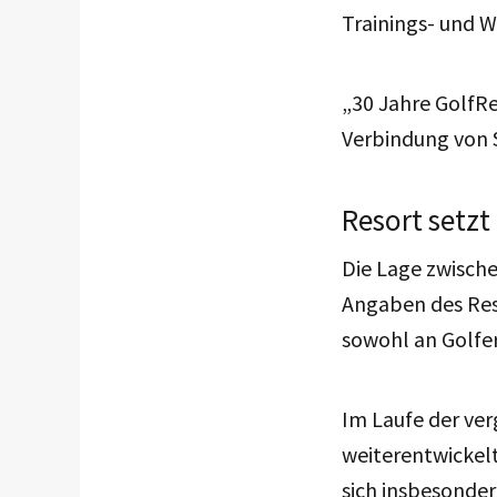
Trainings-
und
W
„30 Jahre GolfRe
Verbindung von S
Resort setzt
Die Lage zwisch
Angaben des Reso
sowohl an Golfer
Im Laufe der ver
weiterentwickelt
sich insbesonde