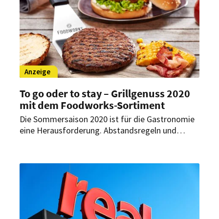
Anzeige
To go oder to stay – Grillgenuss 2020
mit dem Foodworks-Sortiment
Die Sommersaison 2020 ist für die Gastronomie
eine Herausforderung. Abstandsregeln und
Hygienemaßnahmen machen es schwer, rentabel
zu wirtschaften. Jetzt muss beim Waren- und
Personaleinsatz noch genauer hingesehen
werden. Das Sortiment der gewürzten Burger
von OSI unter der Marke Foodworks bietet die
optimale Lösung, um mit geringem
Personalaufwand dem Gast hochwertige Burger