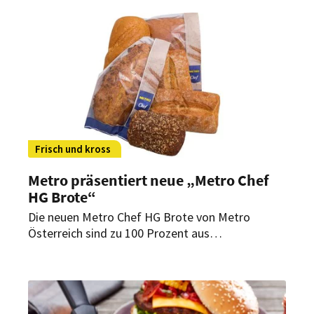
Fokus sowie aktuelle Entwicklungen, Trends,
Inspirationen und Ideen für den eigenen
Gastgewerbebetrieb.
Frisch und kross
Metro präsentiert neue „Metro Chef
HG Brote“
Die neuen Metro Chef HG Brote von Metro
Österreich sind zu 100 Prozent aus
österreichischem Mehl, ohne Zusatzstoffe,
zudem sind alle dunklen Brote aus
Reinzuchtsauerteig.