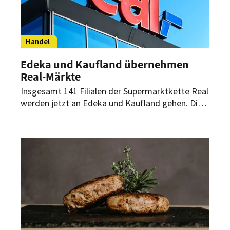
zu servieren – egal ob stationär oder im Delivery.
Die Beef Burger überzeugen mit ausgesuchter
Fleischqualität, optimaler Verwolfung und feiner
Würzung. Sichere Vorratshaltung und
Handel
kalkulationssicherer Wareneinsatz unterstützen
den Gastronomen in der wirtschaftlichen
Edeka und Kaufland übernehmen
Planung.
Real-Märkte
Insgesamt 141 Filialen der Supermarktkette Real
werden jetzt an Edeka und Kaufland gehen. Die
Mitarbeiter sollen übernommen werden.