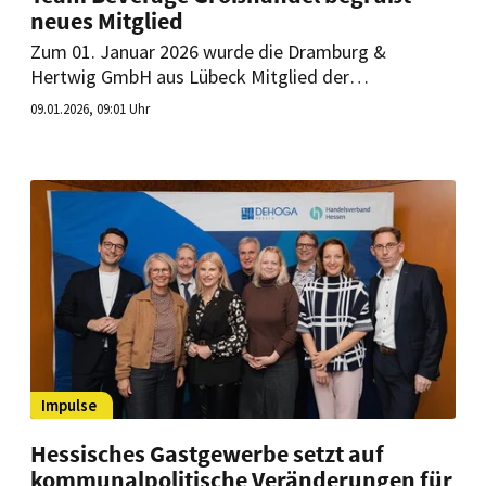
neues Mitglied
Zum 01. Januar 2026 wurde die Dramburg &
Hertwig GmbH aus Lübeck Mitglied der
Großhandels-Verbundgruppe. Der regional
09.01.2026, 09:01 Uhr
verankerte Getränke-Spezialist setzt damit auf neue
Perspektiven für die Versorgung seiner
Gastronomiekunden.
Impulse
Hessisches Gastgewerbe setzt auf
kommunalpolitische Veränderungen für