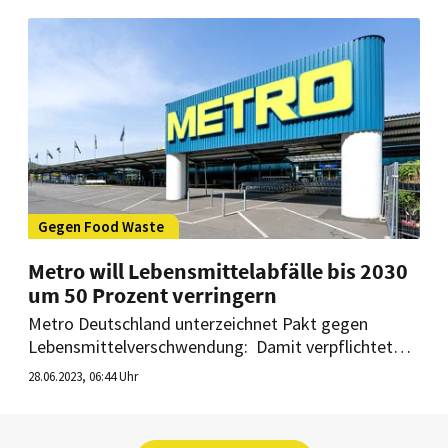
Waste unterzeichnet.
Gegen Food Waste
Metro will Lebensmittelabfälle bis 2030
um 50 Prozent verringern
Metro Deutschland unterzeichnet Pakt gegen
Lebensmittelverschwendung: Damit verpflichtet
sich das Unternehmen gegenüber dem
28.06.2023, 06:44 Uhr
Bundesministerium für Ernährung und
Landwirtschaft, Lebensmittelabfälle drastisch zu
reduzieren.