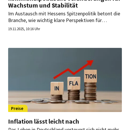
Wachstum und Stabilität
Im Austausch mit Hessens Spitzenpolitik betont die
Branche, wie wichtig klare Perspektiven für
Gastronomie und Hotellerie
19.11.2025, 10:16 Uhr
sind. Arbeitskräftegewinnung, weniger Bürokratie
und lebendige Innenstädte stehen dabei im
Mittelpunkt der Forderungen vor den
Kommunalwahlen 2026.
Preise
Inflation lässt leicht nach
Das Leben in Deutschland verteuert sich nicht mehr