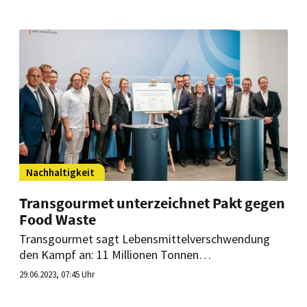
Nachhaltigkeit
Transgourmet unterzeichnet Pakt gegen
Food Waste
Transgourmet sagt Lebensmittelverschwendung
den Kampf an: 11 Millionen Tonnen
Lebensmittelabfälle fallen jährlich alleine in
29.06.2023, 07:45 Uhr
Deutschland an. Das ist zu viel. Deshalb hat
Transgourmet nun eine Vereinbarung gegen Food