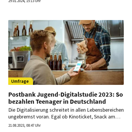
29.01.2024, 15:13 Uhr
fruchthaltigen Getränken überzeugen. Das zeigt sich
nicht zuletzt bei den Marktanteilen.
Umfrage
Postbank Jugend-Digitalstudie 2023: So
bezahlen Teenager in Deutschland
Die Digitalisierung schreitet in allen Lebensbereichen
ungebremst voran. Egal ob Kinoticket, Snack am
Kiosk oder Kleidung – Jugendliche zahlen immer
21.08.2023, 08:47 Uhr
häufiger kontaktlos.