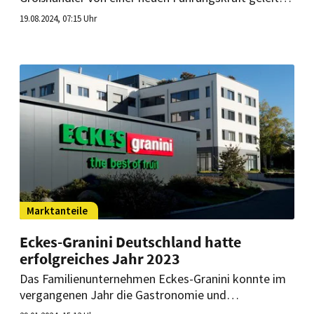
Roland Ruffing übernimmt den Vorsitz der weiterhin
19.08.2024, 07:15 Uhr
fünfköpfigen Geschäftsführung. Über den
Werdegang des derzeit noch amtierenden CEOs
Martin Schumacher gibt es vorerst keine Auskunft.
Marktanteile
Eckes-Granini Deutschland hatte
erfolgreiches Jahr 2023
Das Familienunternehmen Eckes-Granini konnte im
vergangenen Jahr die Gastronomie und
Hotelbranche mit ihren Fruchtsäften und