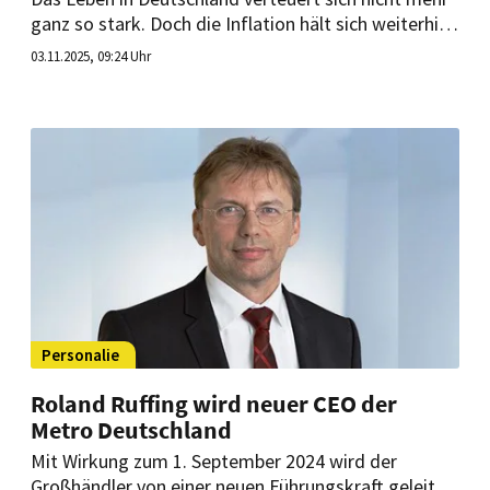
ganz so stark. Doch die Inflation hält sich weiterhin
über zwei Prozent. Was bedeutet das für Hotelliers
03.11.2025, 09:24 Uhr
und Gastronomen?
Personalie
Roland Ruffing wird neuer CEO der
Metro Deutschland
Mit Wirkung zum 1. September 2024 wird der
Großhändler von einer neuen Führungskraft geleitet.