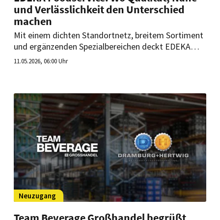
und Verlässlichkeit den Unterschied
machen
Mit einem dichten Standortnetz, breitem Sortiment
und ergänzenden Spezialbereichen deckt EDEKA
Foodservice zentrale Anforderungen professioneller
11.05.2026, 06:00 Uhr
Küchen ab. Im Fokus stehen dabei funktionierende
Lieferstrukturen und praxisnahe Unterstützung im
Betriebsalltag.
Neuzugang
Team Beverage Großhandel begrüßt