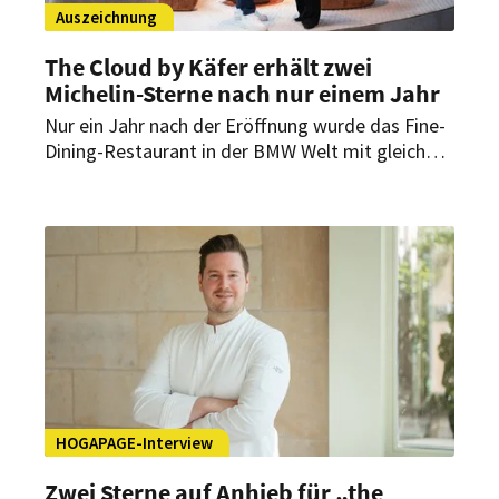
Auszeichnung
The Cloud by Käfer erhält zwei
Michelin-Sterne nach nur einem Jahr
Nur ein Jahr nach der Eröffnung wurde das Fine-
Dining-Restaurant in der BMW Welt mit gleich
zwei Michelin-Sternen ausgezeichnet. Der Guide
Michelin würdigt damit das Konzept von
Küchenchef Jens Madsen und seinem Team, das
internationale Einflüsse mit präzisem Handwerk
verbindet.
HOGAPAGE-Interview
Zwei Sterne auf Anhieb für „the