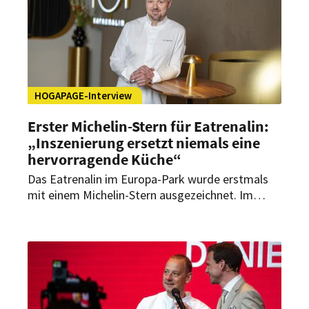
verbinden lassen.
HOGAPAGE-Interview
Erster Michelin-Stern für Eatrenalin:
„Inszenierung ersetzt niemals eine
hervorragende Küche“
Das Eatrenalin im Europa-Park wurde erstmals
mit einem Michelin-Stern ausgezeichnet. Im
Interview mit HOGAPAGE spricht Executive Chef
Peter Hagen-Wiest über kulinarische Qualität in
einem multisensorischen Konzept und die
Zukunft der Erlebnisgastronomie im Fine-Dining-
Bereich.