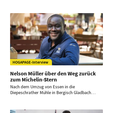
Auswahl der Alpenrepublik. Dabei behalten alle
Drei-Sternerestaurants ihre Auszeichnung.
HOGAPAGE-Interview
Nelson Müller über den Weg zurück
zum Michelin-Stern
Nach dem Umzug von Essen in die
Diepeschrather Mühle in Bergisch Gladbach
musste sich Nelson Müllers Restaurant „Schote“
in einem völlig neuen Umfeld erneut beweisen.
Im Interview mit HOGAPAGE spricht der