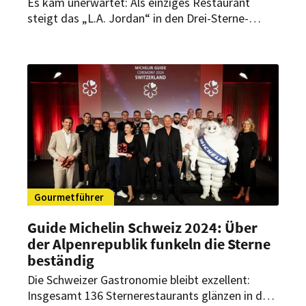
Es kam unerwartet: Als einziges Restaurant
steigt das „L.A. Jordan“ in den Drei-Sterne-
Olymp des Guide Michelin auf. Im Interview mit
HOGAPAGE spricht Executive Chef Daniel
Schimkowitsch über den Moment danach, ein
Team, das zur Familie wurde, und die neue
internationale Strahlkraft für Deidesheim und die
Pfalz.
Gourmetführer
Guide Michelin Schweiz 2024: Über
der Alpenrepublik funkeln die Sterne
beständig
Die Schweizer Gastronomie bleibt exzellent:
Insgesamt 136 Sternerestaurants glänzen in der