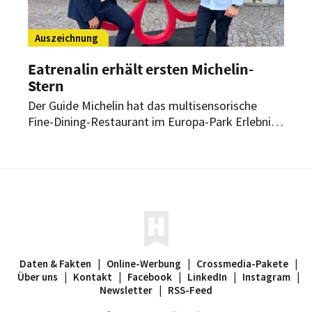
Auszeichnung
Eatrenalin erhält ersten Michelin-
Stern
Der Guide Michelin hat das multisensorische
Fine-Dining-Restaurant im Europa-Park Erlebnis-
Resort erstmals prämiert. Auch das Ammolite –
House of Light konnte seine zwei Sterne-
Auszeichnungen verteidigen.
Daten & Fakten
|
Online-Werbung
|
Crossmedia-Pakete
|
Über uns
|
Kontakt
|
Facebook
|
LinkedIn
|
Instagram
|
Newsletter
|
RSS-Feed