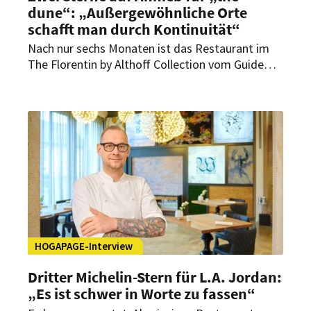
dune“: „Außergewöhnliche Orte
schafft man durch Kontinuität“
Nach nur sechs Monaten ist das Restaurant im
The Florentin by Althoff Collection vom Guide
Michelin mit gleich zwei Sternen ausgezeichnet
worden. Im Interview mit HOGAPAGE
spricht Küchenchef Niclas Nußbaumer über den
schnellen Erfolg, steigende Erwartungen und die
Bedeutung Frankfurts als Genussdestination.
HOGAPAGE-Interview
Dritter Michelin-Stern für L.A. Jordan:
„Es ist schwer in Worte zu fassen“