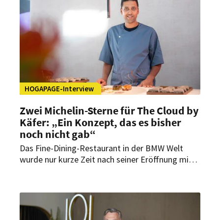
Spitzenkoch über den Neustart, den
zurückgewonnenen Michelin-Stern und die
Zukunft des Restaurants.
HOGAPAGE-Interview
Zwei Michelin-Sterne für The Cloud by
Käfer: „Ein Konzept, das es bisher
noch nicht gab“
Das Fine-Dining-Restaurant in der BMW Welt
wurde nur kurze Zeit nach seiner Eröffnung mit
zwei Michelin-Sternen ausgezeichnet. Im
Interview mit HOGAPAGE spricht Chef de Cuisine
Jens Madsen über das Konzept Culinary
Nomadism und die Frage, wie sich Kreativität
und Kontinuität nach einem solchen Erfolg