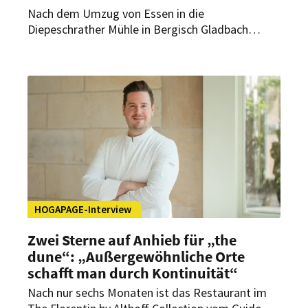
Nach dem Umzug von Essen in die
Diepeschrather Mühle in Bergisch Gladbach
musste sich Nelson Müllers Restaurant „Schote“
in einem völlig neuen Umfeld erneut beweisen.
Im Interview mit HOGAPAGE spricht der
Spitzenkoch über den Neustart, den
zurückgewonnenen Michelin-Stern und die
Zukunft des Restaurants.
HOGAPAGE-Interview
Zwei Sterne auf Anhieb für „the
dune“: „Außergewöhnliche Orte
schafft man durch Kontinuität“
Nach nur sechs Monaten ist das Restaurant im