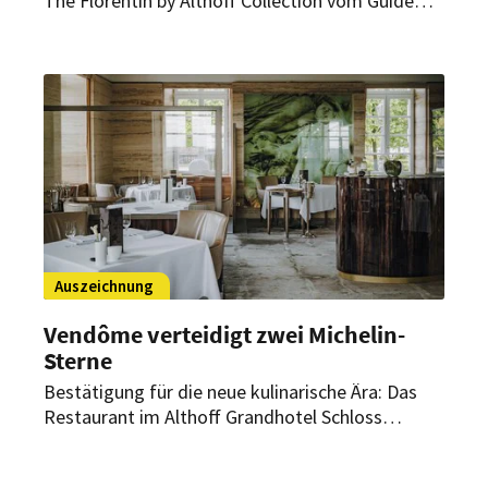
The Florentin by Althoff Collection vom Guide
Michelin mit gleich zwei Sternen ausgezeichnet
worden. Im Interview mit HOGAPAGE
spricht Küchenchef Niclas Nußbaumer über den
schnellen Erfolg, steigende Erwartungen und die
Bedeutung Frankfurts als Genussdestination.
Auszeichnung
Vendôme verteidigt zwei Michelin-
Sterne
Bestätigung für die neue kulinarische Ära: Das
Restaurant im Althoff Grandhotel Schloss
Bensberg wurde erneut mit zwei Michelin-
Sternen ausgezeichnet. Küchenchef Dennis