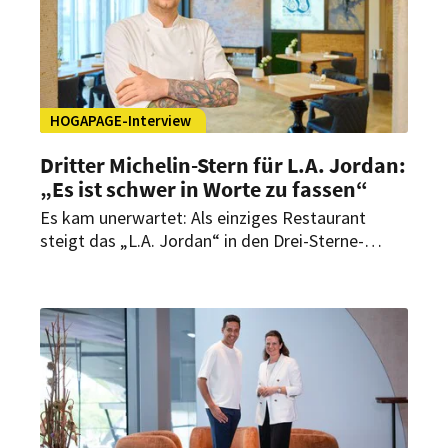
HOGAPAGE-Interview
Dritter Michelin-Stern für L.A. Jordan:
„Es ist schwer in Worte zu fassen“
Es kam unerwartet: Als einziges Restaurant
steigt das „L.A. Jordan“ in den Drei-Sterne-
Olymp des Guide Michelin auf. Im Interview mit
HOGAPAGE spricht Executive Chef Daniel
Schimkowitsch über den Moment danach, ein
Team, das zur Familie wurde, und die neue
internationale Strahlkraft für Deidesheim und die
Pfalz.