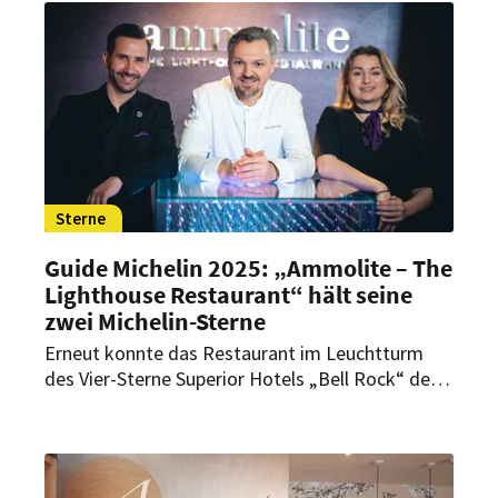
Kuckuck bestätigt damit nach dem
Generationswechsel die kulinarische
Spitzenposition des Hauses.
Sterne
Guide Michelin 2025: „Ammolite – The
Lighthouse Restaurant“ hält seine
zwei Michelin-Sterne
Erneut konnte das Restaurant im Leuchtturm
des Vier-Sterne Superior Hotels „Bell Rock“ des
Europa-Parks überzeugen: Bereits zum elften Mal
in Folge zeichnet der Guide Michelin das
„Ammolite – The Lighthouse Restaurant“ mit
zwei Sternen aus. Damit zählt es weiterhin zu