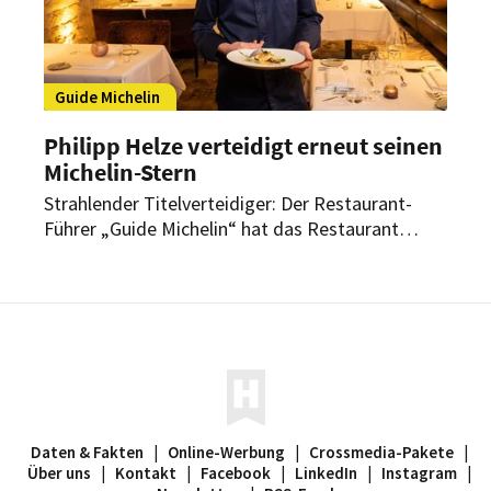
Guide Michelin
Philipp Helze verteidigt erneut seinen
Michelin-Stern
Strahlender Titelverteidiger: Der Restaurant-
Führer „Guide Michelin“ hat das Restaurant
„Jungborn“ im Hotel BollAnts Spa im Park mit
Küchenchef Philipp Helzle zum neunten Mal mit
einem Michelin-Stern ausgezeichnet.
Daten & Fakten
|
Online-Werbung
|
Crossmedia-Pakete
|
Über uns
|
Kontakt
|
Facebook
|
LinkedIn
|
Instagram
|