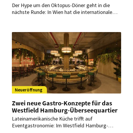
Der Hype um den Oktopus-Döner geht in die
nächste Runde: In Wien hat die internationale
Seafood-Marke Pescobar ihren zweiten Standort
eröffnet. Am Universitätsring stehen maritime
Döner-Varianten, Seafood-Gerichte und XXL-
Sharing-Platten auf der Karte.
Neueröffnung
Zwei neue Gastro-Konzepte für das
Westfield Hamburg-Überseequartier
Lateinamerikanische Küche trifft auf
Eventgastronomie: Im Westfield Hamburg-
Überseequartier starten bald zwei neue Gastro-