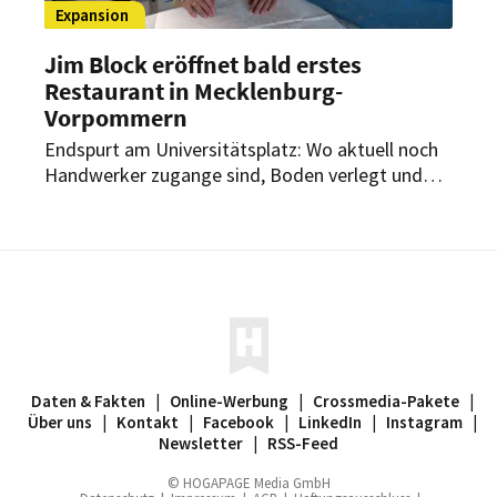
Expansion
Jim Block eröffnet bald erstes
Restaurant in Mecklenburg-
Vorpommern
Endspurt am Universitätsplatz: Wo aktuell noch
Handwerker zugange sind, Boden verlegt und
Löcher gebohrt werden, nimmt das nächste
Kapitel der Marke Jim Block bereits Form an. Am
Universitätsplatz in Rostock entsteht derzeit
das erste Burgerrestaurant der Hamburger
Kette in Mecklenburg-Vorpommern.
Daten & Fakten
|
Online-Werbung
|
Crossmedia-Pakete
|
Über uns
|
Kontakt
|
Facebook
|
LinkedIn
|
Instagram
|
Newsletter
|
RSS-Feed
© HOGAPAGE Media GmbH