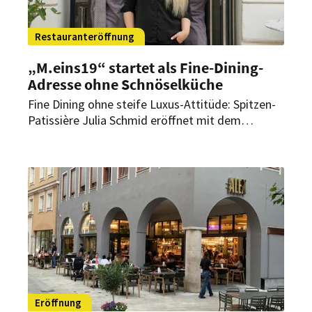
Restauranteröffnung
„M.eins19“ startet als Fine-Dining-
Adresse ohne Schnöselküche
Fine Dining ohne steife Luxus-Attitüde: Spitzen-
Patissière Julia Schmid eröffnet mit dem
„M.eins19“ in Wien eine neue Adresse für
zeitgemäße Küche mit regionalen Zutaten,
fairen Preisen und monatlichen Gastkoch-
Events.
Eröffnung