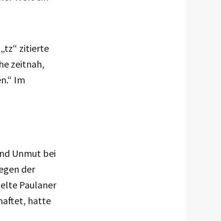
tz“ zitierte
he zeitnah,
n.“ Im
 und Unmut bei
egen der
zelte Paulaner
aftet, hatte