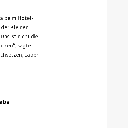
wa beim Hotel-
 der Kleinen
as ist nicht die
ützen“, sagte
rchsetzen, „aber
gabe