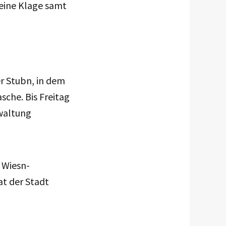
 eine Klage samt
r Stubn, in dem
che. Bis Freitag
waltung
 Wiesn-
at der Stadt