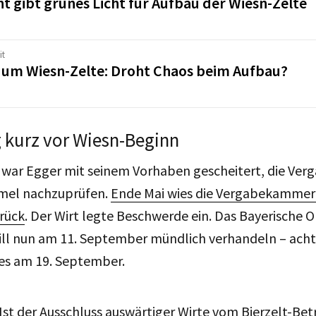
ht gibt grünes Licht für Aufbau der Wiesn-Zelte
it
t um Wiesn-Zelte: Droht Chaos beim Aufbau?
 kurz vor Wiesn-Beginn
z war Egger mit seinem Vorhaben gescheitert, die Ver
mel nachzuprüfen.
Ende Mai wies die Vergabekammer
rück
. Der Wirt legte Beschwerde ein. Das Bayerische 
ill nun am 11. September mündlich verhandeln – acht
es am 19. September.
 Ist der Ausschluss auswärtiger Wirte vom Bierzelt-Bet