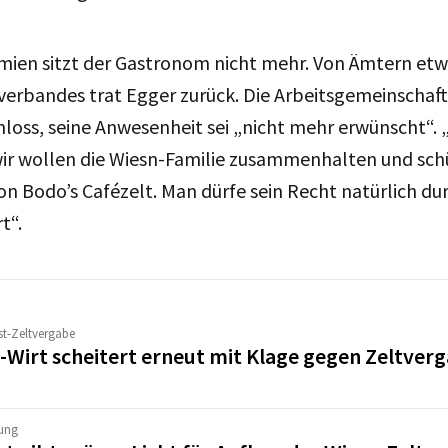
emien sitzt der Gastronom nicht mehr. Von Ämtern et
erbandes trat Egger zurück. Die Arbeitsgemeinschaft
loss, seine Anwesenheit sei „nicht mehr erwünscht“. „D
wir wollen die Wiesn-Familie zusammenhalten und sch
on Bodo’s Cafézelt. Man dürfe sein Recht natürlich du
rt“.
st-Zeltvergabe
-Wirt scheitert erneut mit Klage gegen Zeltver
ung