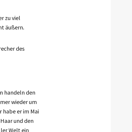
r zu viel
ht äußern.
recher des
ien handeln den
mmer wieder um
r habe er im Mai
n Haar und den
ler Welt ein