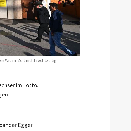
n Wiesn-Zelt nicht rechtzeitig
echser im Lotto.
igen
exander Egger