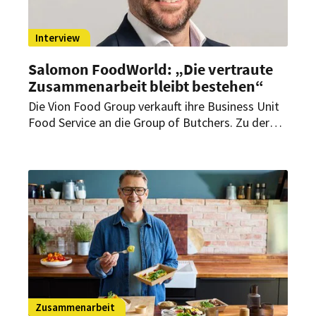
Interview
Salomon FoodWorld: „Die vertraute
Zusammenarbeit bleibt bestehen“
Die Vion Food Group verkauft ihre Business Unit
Food Service an die Group of Butchers. Zu der
geplanten Transaktion gehört auch Salomon
FoodWorld. Im
Interview erläutert Geschäftsführer Simon Morris
die Hintergründe der Transaktion – und welche
Chancen er für die weitere Entwicklung sieht.
Zusammenarbeit