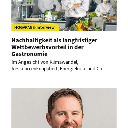
HOGAPAGE-Interview
Nachhaltigkeit als langfristiger
Wettbewerbsvorteil in der
Gastronomie
Im Angesicht von Klimawandel,
Ressourcenknappheit, Energiekrise und Co.
sollten Gastronomiebetriebe immer stärker auf
Nachhaltigkeit setzen. Wie Restaurants
nachhaltige Konzepte erfolgreich umsetzen
können, verrät Philip Gutschke, Bereichsleiter für
Energiebeschaffung bei der wattline GmbH, im
Interview mit HOGAPAGE.