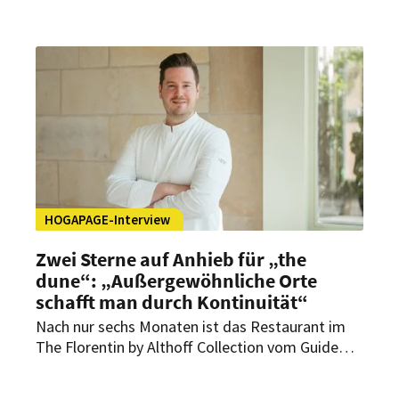
Chemotherapie belastet. Offen zu sagen, dass er
krank ist, habe ihn befreit, sagt der 68-Jährige.
HOGAPAGE-Interview
Zwei Sterne auf Anhieb für „the
dune“: „Außergewöhnliche Orte
schafft man durch Kontinuität“
Nach nur sechs Monaten ist das Restaurant im
The Florentin by Althoff Collection vom Guide
Michelin mit gleich zwei Sternen ausgezeichnet
worden. Im Interview mit HOGAPAGE