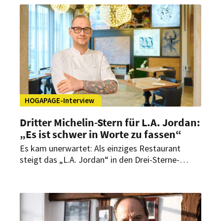
spricht Küchenchef Niclas Nußbaumer über den
schnellen Erfolg, steigende Erwartungen und die
Bedeutung Frankfurts als Genussdestination.
HOGAPAGE-Interview
Dritter Michelin-Stern für L.A. Jordan:
„Es ist schwer in Worte zu fassen“
Es kam unerwartet: Als einziges Restaurant
steigt das „L.A. Jordan“ in den Drei-Sterne-
Olymp des Guide Michelin auf. Im Interview mit
HOGAPAGE spricht Executive Chef Daniel
Schimkowitsch über den Moment danach, ein
Team, das zur Familie wurde, und die neue
internationale Strahlkraft für Deidesheim und die