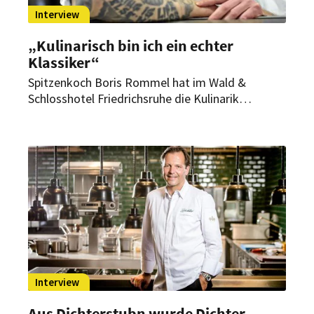
Interview
„Kulinarisch bin ich ein echter
Klassiker“
Spitzenkoch Boris Rommel hat im Wald &
Schlosshotel Friedrichsruhe die Kulinarik
verfeinert und neu inspiriert. Wie er das geschafft
hat und woher seine Faszination für Frankreichs
Küchenkunst stammt, erläutert er im Interview.
Interview
Aus Dichterstubn wurde Dichter