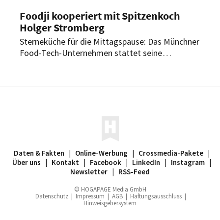
Foodji kooperiert mit Spitzenkoch
Holger Stromberg
Sterneküche für die Mittagspause: Das Münchner
Food-Tech-Unternehmen stattet seine
Essensautomaten künftig mit neuen Gerichten
des langjährigen Ernährungscoachs der Fußball-
Nationalmannschaft aus. Die neuen Mahlzeiten
sollen eine ausgewogene Versorgung am
Arbeitsplatz unterstützen.
Daten & Fakten
|
Online-Werbung
|
Crossmedia-Pakete
|
Über uns
|
Kontakt
|
Facebook
|
LinkedIn
|
Instagram
|
Newsletter
|
RSS-Feed
© HOGAPAGE Media GmbH
Datenschutz
|
Impressum
|
AGB
|
Haftungsausschluss
|
Hinweisgebersystem