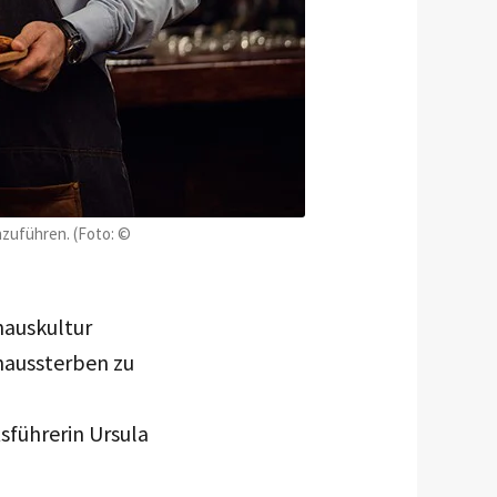
nzuführen. (Foto: ©
hauskultur
haussterben zu
sführerin Ursula