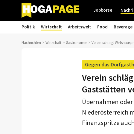
Jobbörse
Nachri
Politik
Wirtschaft
Arbeitswelt
Food
Beverage
Nachrichten
Wirtschaft
Gastronomie
Verein schlägt Wirtshausp
Gegen das Dorfgast
Verein schlä
Gaststätten v
Übernahmen oder 
Niederösterreich m
Finanzspritze auch