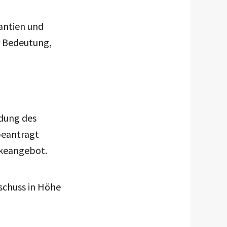
antien und
r Bedeutung,
dung des
beantragt
nkeangebot.
schuss in Höhe