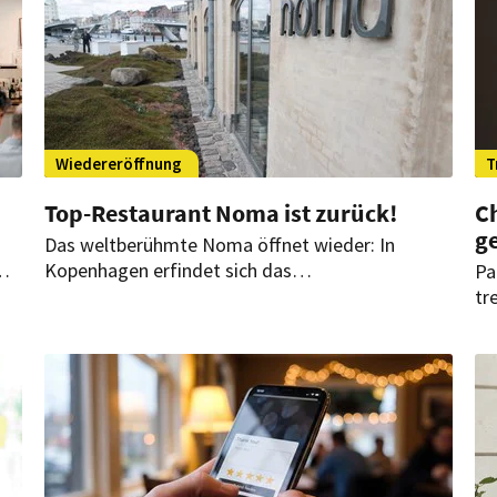
Wiedereröffnung
T
Top-Restaurant Noma ist zurück!
Ch
g
Das weltberühmte Noma öffnet wieder: In
Kopenhagen erfindet sich das
Pa
Gourmetrestaurant ab heute neu. Obwohl, nicht
tr
ganz. Ex-Starkoch Redzepi ist in neuer Rolle mit
Fl
e
dabei.
ge