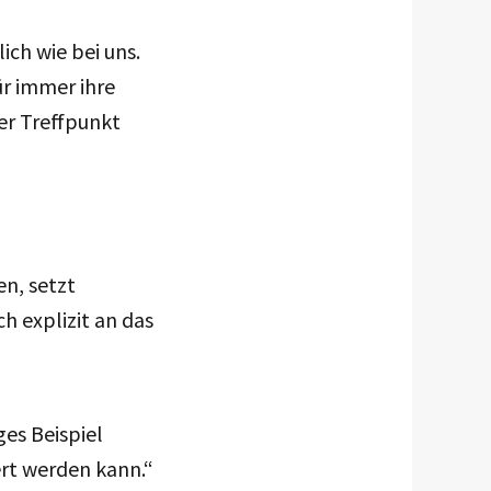
lich wie bei uns.
ür immer ihre
ler Treffpunkt
n, setzt
h explizit an das
ges Beispiel
ert werden kann.“