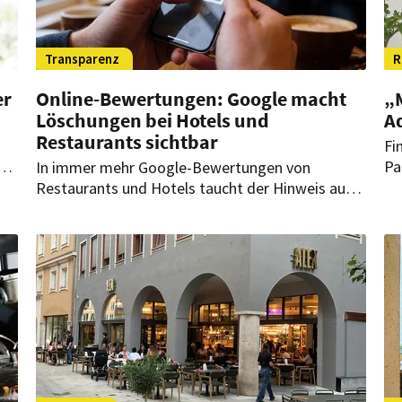
Transparenz
R
er
Online-Bewertungen: Google macht
„M
Löschungen bei Hotels und
A
Restaurants sichtbar
Fi
d
Pa
In immer mehr Google-Bewertungen von
ie
„M
Restaurants und Hotels taucht der Hinweis auf:
ze
Bewertungen aufgrund von Beschwerden wegen
fa
Diffamierung entfernt. Was steckt dahinter?
Ev