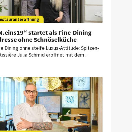
estauranteröffnung
.eins19“ startet als Fine-Dining-
dresse ohne Schnöselküche
ne Dining ohne steife Luxus-Attitüde: Spitzen-
tissière Julia Schmid eröffnet mit dem
.eins19“ in Wien eine neue Adresse für
itgemäße Küche mit regionalen Zutaten,
iren Preisen und monatlichen Gastkoch-
ents.