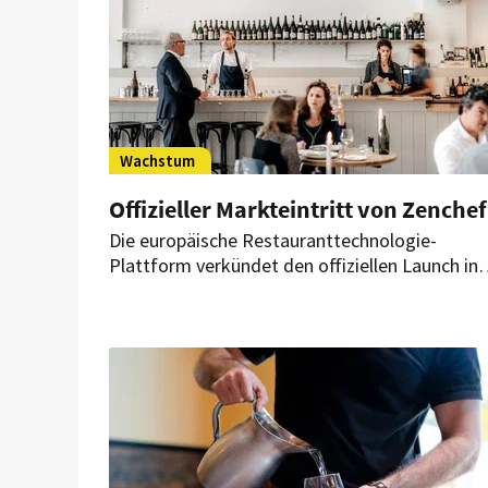
Wachstum
Offizieller Markteintritt von Zenchef
Die europäische Restauranttechnologie-
Plattform verkündet den offiziellen Launch in
Deutschland, Österreich und der Schweiz. Das
Unternehmen will künftig in der Region die
Widerstandsfähigkeit der Gastronomiebranch
stärken.