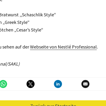
Bratwurst ,,Schaschlik Style“
 „Greek Style“
ötchen „Cesar’s Style“
zu sehen auf der
Webseite von Nestlé Professional
.
onal/SAKL)
Zurück zur Startseite