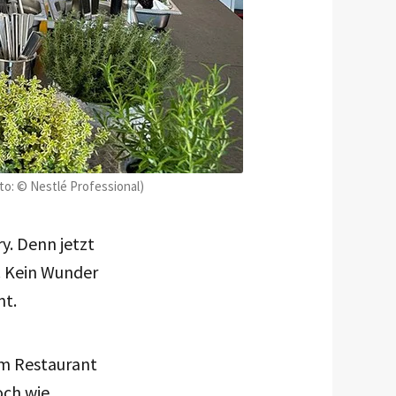
to: © Nestlé Professional)
y. Denn jetzt
. Kein Wunder
mt.
om Restaurant
och wie