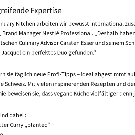
reifende Expertise
nuary Kitchen arbeiten wir bewusst international zu
, Brand Manager Nestlé Professional. „Deshalb haben
tschen Culinary Advisor Carsten Esser und seinem Sch
 Jacquel ein perfektes Duo gefunden.“
n sie täglich neue Profi-Tipps – ideal abgestimmt au
ie Schweiz. Mit
vielen inspirierenden Rezepten und d
mie beweisen sie, dass vegane Küche
vielfältiger denn je
sind d
abei :
tter Curry „planted“
e