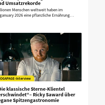
nd Umsatzrekorde
llionen Menschen weltweit haben im
ganuary 2026 eine pflanzliche Ernährung
sprobiert – mit spürbaren Folgen für Handel,
stronomie und Foodservice. Erste Bilanzen
rechen von Absatz- und Umsatzrekorden.
OGAPAGE-Interview
ie klassische Sterne-Klientel
erschwindet“– Ricky Saward über
egane Spitzengastronomie