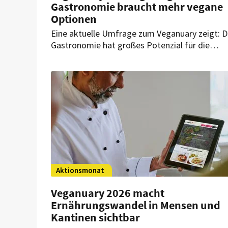
Gastronomie braucht mehr vegane
Optionen
Eine aktuelle Umfrage zum Veganuary zeigt: D
Gastronomie hat großes Potenzial für die
pflanzliche Ernährungswende. Wie sich das
pflanzliche Angebot in der Gastronomie
verbessern und langfristig auf sich verändernd
Zielgruppen ausrichten lässt, zeigt das
Veganuary Business Support Toolkit.
Aktionsmonat
Veganuary 2026 macht
Ernährungswandel in Mensen und
Kantinen sichtbar