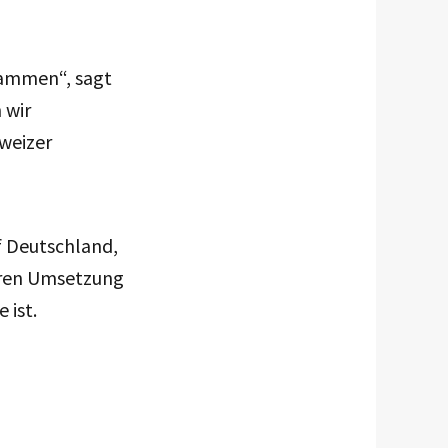
sammen“, sagt
 wir
weizer
f Deutschland,
eren Umsetzung
 ist.