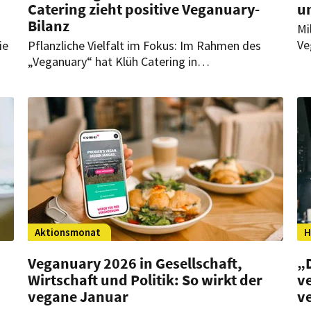
Catering zieht positive Veganuary-
u
Bilanz
Mi
Ve
ie
Pflanzliche Vielfalt im Fokus: Im Rahmen des
au
„Veganuary“ hat Klüh Catering in
Ga
seinen bundesweiten Betriebsrestaurants
sp
verstärkt vegane Gerichte angeboten – und das
e
mit großem Erfolg!
Aktionsmonat
H
Veganuary 2026 in Gesellschaft,
„D
Wirtschaft und Politik: So wirkt der
v
vegane Januar
v