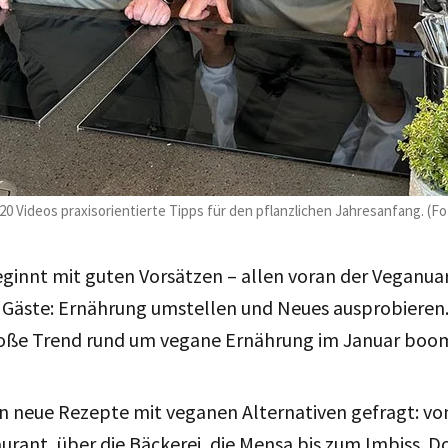
20 Videos praxisorientierte Tipps für den pflanzlichen Jahresanfang. (Fo
ginnt mit guten Vorsätzen – allen voran der Veganuar
le Gäste: Ernährung umstellen und Neues ausprobieren
große Trend rund um vegane Ernährung im Januar boo
nn neue Rezepte mit veganen Alternativen gefragt: v
urant, über die Bäckerei, die Mensa bis zum Imbiss. D