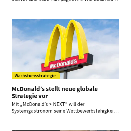
Im Mittelpunkt stehen ein Western-Spot, die
King’s Collection und der King’s Steakhouse.
Wachstumsstrategie
McDonald’s stellt neue globale
Strategie vor
Mit „McDonald’s > NEXT“ will der
Systemgastronom seine Wettbewerbsfähigkeit
weiter stärken. Ziel ist es, mehr Menschen zu
erreichen und die Marke zur ersten Wahl der
Gäste zu machen.