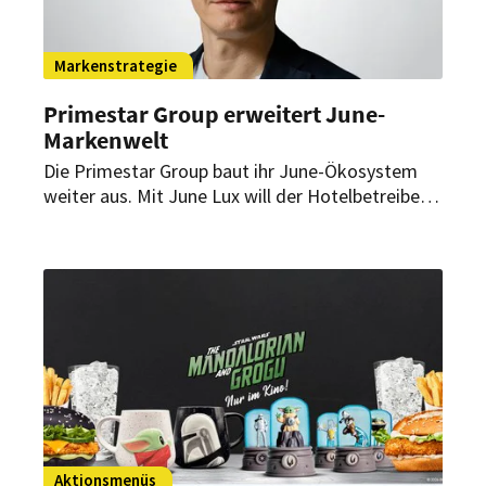
Markenstrategie
Primestar Group erweitert June-
Markenwelt
Die Primestar Group baut ihr June-Ökosystem
weiter aus. Mit June Lux will der Hotelbetreiber
erstmals in das Luxussegment einsteigen. Dabei
setzt die neue Brand statt auf klassische
Sterneklassifizierung auf ein digital geprägtes
Konzept, das Luxushotellerie mit urbanem
Lifestyle und Technologie verbinden soll.
Aktionsmenüs