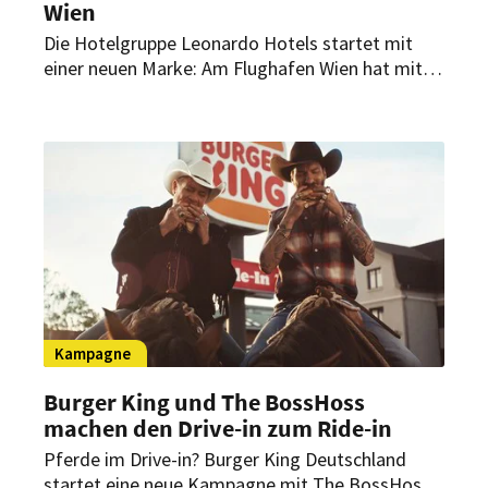
Wien
Die Hotelgruppe Leonardo Hotels startet mit
einer neuen Marke: Am Flughafen Wien hat mit
dem Leonardo Smart Vienna Airport das erste
Haus des neuen Brand-Konzepts eröffnet.
Es verbindet nachhaltige Holzarchitektur,
digitale Services und funktionales Design.
Kampagne
Burger King und The BossHoss
machen den Drive-in zum Ride-in
Pferde im Drive-in? Burger King Deutschland
startet eine neue Kampagne mit The BossHoss.