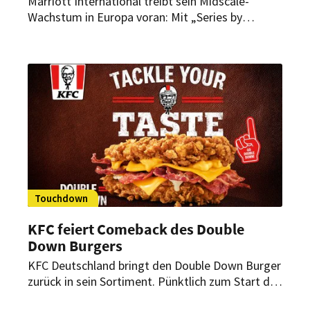
Marriott International treibt sein Midscale-
Wachstum in Europa voran: Mit „Series by
Marriott“ führt das Hotelunternehmen eine neue
Marke in Europa ein. Erste Projekte entstehen in
Italien und dem Vereinigten Königreich.
Touchdown
KFC feiert Comeback des Double
Down Burgers
KFC Deutschland bringt den Double Down Burger
zurück in sein Sortiment. Pünktlich zum Start der
Football-Playoff-Saison begleitet eine