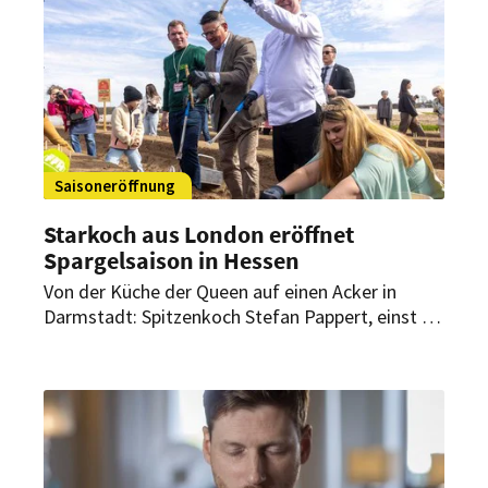
sollen eine ausgewogene Versorgung am
Arbeitsplatz unterstützen.
Saisoneröffnung
Starkoch aus London eröffnet
Spargelsaison in Hessen
Von der Küche der Queen auf einen Acker in
Darmstadt: Spitzenkoch Stefan Pappert, einst in
der Küche der britischen Royals tätig, hat die
Spargelsaison in Darmstadt mit eröffnet. Dabei
setzte er auf regionale Produkte und
präsentierte kreative Variationen des
Edelgemüses.