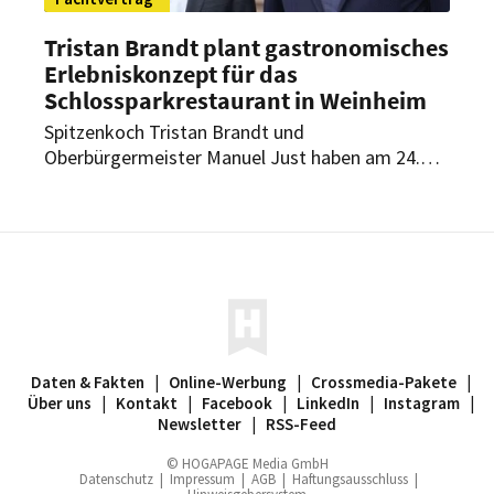
Tristan Brandt plant gastronomisches
Erlebniskonzept für das
Schlossparkrestaurant in Weinheim
Spitzenkoch Tristan Brandt und
Oberbürgermeister Manuel Just haben am 24.
Februar 2025 den Pachtvertrag für das
Schlossparkrestaurant in Weinheim
unterschrieben. Der kulinarische Unternehmer
plant dort die Umsetzung eines neuen
gastronomischen Konzepts, das einen
kulinarischen Wohlfühlort in dem altehrwürdigen
Gebäude bieten soll.
Daten & Fakten
|
Online-Werbung
|
Crossmedia-Pakete
|
Über uns
|
Kontakt
|
Facebook
|
LinkedIn
|
Instagram
|
Newsletter
|
RSS-Feed
© HOGAPAGE Media GmbH
Datenschutz
|
Impressum
|
AGB
|
Haftungsausschluss
|