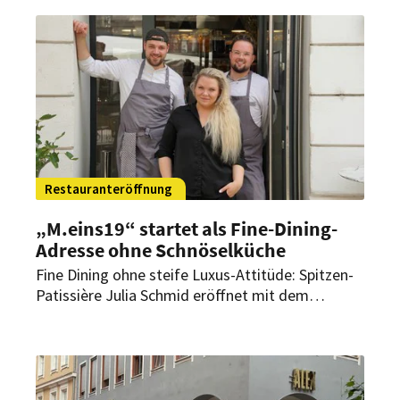
dabei.
Restauranteröffnung
„M.eins19“ startet als Fine-Dining-
Adresse ohne Schnöselküche
Fine Dining ohne steife Luxus-Attitüde: Spitzen-
Patissière Julia Schmid eröffnet mit dem
„M.eins19“ in Wien eine neue Adresse für
zeitgemäße Küche mit regionalen Zutaten,
fairen Preisen und monatlichen Gastkoch-
Events.