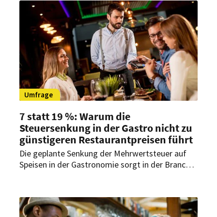
Schweinefleisch. Union und SPD wollen das
System bis dahin überarbeiten und dann auch auf
Restaurants und Kantinen ausweiten.
Umfrage
7 statt 19 %: Warum die
Steuersenkung in der Gastro nicht zu
günstigeren Restaurantpreisen führt
Die geplante Senkung der Mehrwertsteuer auf
Speisen in der Gastronomie sorgt in der Branche
für Erleichterung – schafft aber kaum Spielraum
für Preissenkungen. Warum Gastronomen vor
allem auf Preisstabilität setzen.