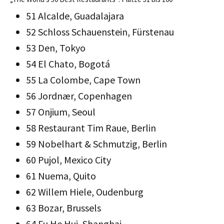
51 Alcalde, Guadalajara
52 Schloss Schauenstein, Fürstenau
53 Den, Tokyo
54 El Chato, Bogotá
55 La Colombe, Cape Town
56 Jordnær, Copenhagen
57 Onjium, Seoul
58 Restaurant Tim Raue, Berlin
59 Nobelhart & Schmutzig, Berlin
60 Pujol, Mexico City
61 Nuema, Quito
62 Willem Hiele, Oudenburg
63 Bozar, Brussels
64 Fu He Hui, Shanghai