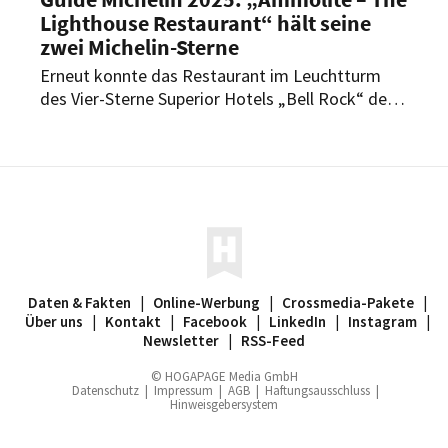
Lighthouse Restaurant“ hält seine
zwei Michelin-Sterne
Erneut konnte das Restaurant im Leuchtturm
des Vier-Sterne Superior Hotels „Bell Rock“ des
Europa-Parks überzeugen: Bereits zum elften Mal
in Folge zeichnet der Guide Michelin das
„Ammolite – The Lighthouse Restaurant“ mit
zwei Sternen aus. Damit zählt es weiterhin zu
den kulinarischen Spitzenadressen in
Deutschland.
Daten & Fakten
|
Online-Werbung
|
Crossmedia-Pakete
|
Über uns
|
Kontakt
|
Facebook
|
LinkedIn
|
Instagram
|
Newsletter
|
RSS-Feed
© HOGAPAGE Media GmbH
Datenschutz
|
Impressum
|
AGB
|
Haftungsausschluss
|
Hinweisgebersystem