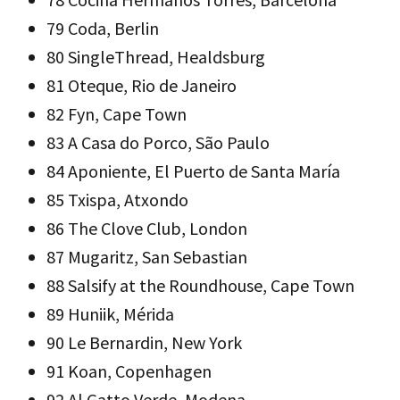
79 Coda, Berlin
80 SingleThread, Healdsburg
81 Oteque, Rio de Janeiro
82 Fyn, Cape Town
83 A Casa do Porco, São Paulo
84 Aponiente, El Puerto de Santa María
85 Txispa, Atxondo
86 The Clove Club, London
87 Mugaritz, San Sebastian
88 Salsify at the Roundhouse, Cape Town
89 Huniik, Mérida
90 Le Bernardin, New York
91 Koan, Copenhagen
92 Al Gatto Verde, Modena