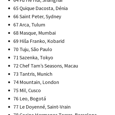
65 Quique Dacosta, Dénia
66 Saint Peter, Sydney
67 Arca, Tulum
68 Masque, Mumbai
69 Hiša Franko, Kobarid
70 Tuju, São Paulo
71 Sazenka, Tokyo
72 Chef Tam’s Seasons, Macau
73 Tantris, Munich
74 Mountain, London
75 Mil, Cusco
76 Leo, Bogotá
77 Le Doyenné, Saint-Vrain
78 Cocina Hermanos Torres, Barcelona