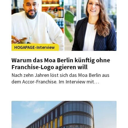
HOGAPAGE-Interview
Warum das Moa Berlin künftig ohne
Franchise-Logo agieren will
Nach zehn Jahren löst sich das Moa Berlin aus
dem Accor-Franchise. Im Interview mit
HOGAPAGE erklären Conny Doß, Director
Commercial & Strategy, und General Manager
Philip Ibrahim die Hintergründe – und welche
Strategie hinter der Neupositionierung als
hybrider „Urban Hub“ steckt.