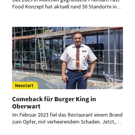
Food Konzept hat aktuell rund 50 Standorte in
Deutschland und Österreich. Anfang des
kommenden Jahrs soll am Münchner Flughafen
am Terminal 2 der Betrieb aufgenommen
werden. Allein in diesem Jahr sind noch 11
weitere Neueröffnungen geplant.
Neustart
Comeback für Burger King in
Oberwart
Im Februar 2023 fiel das Restaurant einem Brand
zum Opfer, mit verheerendem Schaden. Jetzt,
über anderthalb Jahre später, meldet der