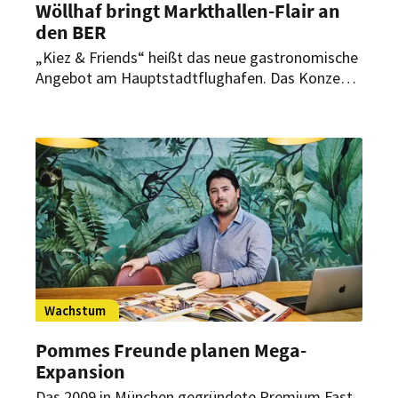
Wöllhaf bringt Markthallen-Flair an
den BER
„Kiez & Friends“ heißt das neue gastronomische
Angebot am Hauptstadtflughafen. Das Konzept
spiegelt modernes Berliner Design mit
internationalem Food-Angebot wider. Im
Mittelpunkt stehen frische gebackene Pizzen.
Wachstum
Pommes Freunde planen Mega-
Expansion
Das 2009 in München gegründete Premium Fast