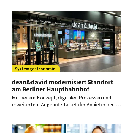
Partnerschaft mit Mogotel entsteht in Berlin
Reinickendorf Deutschlands erstes Ramada
Residences by Wyndham sowie das zweite
Ramada Encore by Wyndham.
Systemgastronomie
dean&david modernisiert Standort
am Berliner Hauptbahnhof
Mit neuem Konzept, digitalen Prozessen und
erweitertem Angebot startet der Anbieter neu.
Der Fokus liegt auf Tempo und
Alltagstauglichkeit.