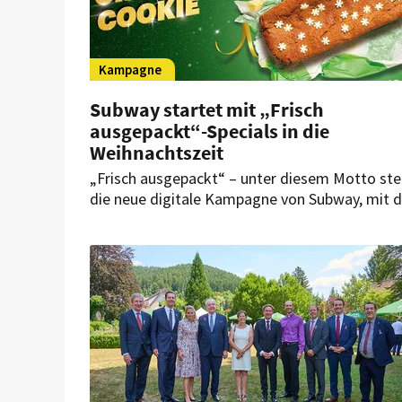
Kampagne
Subway startet mit „Frisch
ausgepackt“-Specials in die
Weihnachtszeit
„Frisch ausgepackt“ – unter diesem Motto ste
die neue digitale Kampagne von Subway, mit d
die Schnellrestaurant-Marke die festliche
Jahreszeit einläutet. Sie zielt darauf ab, mit
Spezialitäten und einem exklusiven Highlight
sowohl bestehende Fans als auch neue Gäste 
begeistern.