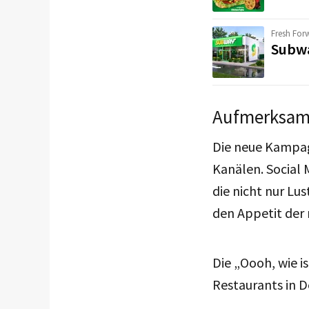
Fresh For
Subwa
Aufmerksamk
Die neue Kampag
Kanälen. Social
die nicht nur Lu
den Appetit der 
Die „Oooh, wie i
Restaurants in D