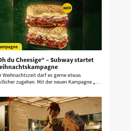
ampagne
Oh du Cheesige“ – Subway startet
eihnachtskampagne
r Weihnachtszeit darf es gerne etwas
stlicher zugehen. Mit der neuen Kampagne „Oh
 Cheesige“ will Subway schon jetzt für eine
nussvolle Festtagsstimmung sorgen – und
ellt dabei geschmolzenen Käse in den
ttelpunkt seiner weihnachtlichen Sandwich-
novation.