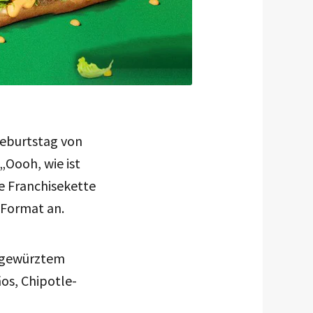
Geburtstag von
„Oooh, wie ist
e Franchisekette
-Format an.
h gewürztem
os, Chipotle-