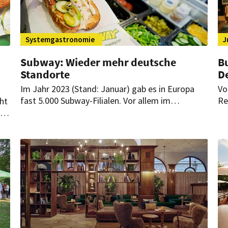
Systemgastronomie
J
Subway: Wieder mehr deutsche
Bu
Standorte
D
Im Jahr 2023 (Stand: Januar) gab es in Europa
Vo
fast 5.000 Subway-Filialen. Vor allem im
Re
ht
Vereinigten Königreich scheint das Konzept der
st
er
schrittweisen Zubereitung der Sandwiches nach
mi
den Vorgaben des Gastes anzukommen. Aber
Ge
auch die Entwicklung in Deutschland kann sich
sehen lassen.
zu