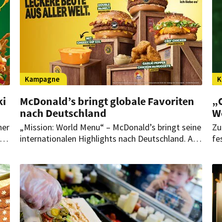
Kampagne
K
ki
McDonald’s bringt globale Favoriten
„
nach Deutschland
W
ner
„Mission: World Menu“ – McDonald’s bringt seine
Zu
internationalen Highlights nach Deutschland. Ab
fe
kt.
dem 1. Juli stehen 23 Produkte aus 16 Ländern
du
auf der Speisekarte des Systemgastronomen.
ge
st
Mi
In