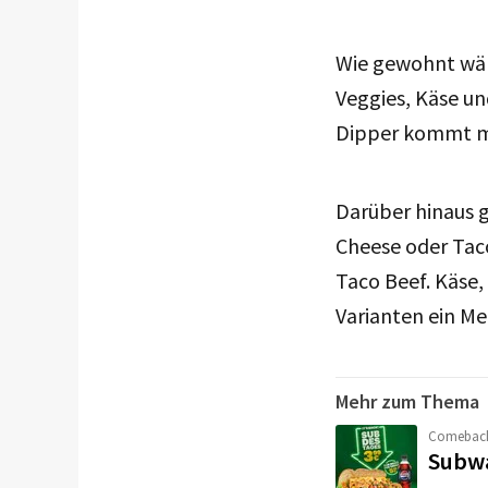
Wie gewohnt wähl
Veggies, Käse u
Dipper kommt mi
Darüber hinaus g
Cheese oder Tac
Taco Beef. Käse
Varianten ein M
Mehr zum Thema
Comebac
Subwa