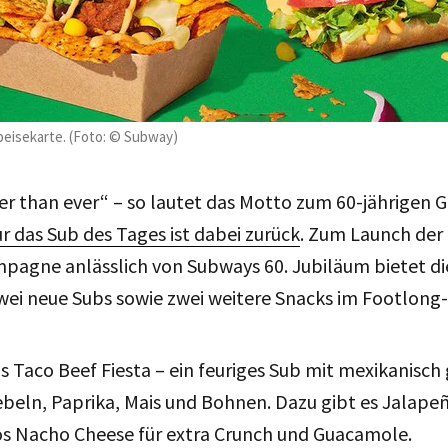
peisekarte. (Foto: © Subway)
her than ever“ – so lautet das Motto zum 60-jährigen 
r das Sub des Tages ist dabei zurück
. Zum Launch der 
pagne anlässlich von Subways 60. Jubiläum bietet di
zwei neue Subs sowie zwei weitere Snacks im Footlong
s Taco Beef Fiesta – ein feuriges Sub mit mexikanisc
beln, Paprika, Mais und Bohnen. Dazu gibt es Jalapeñ
os Nacho Cheese für extra Crunch und Guacamole.