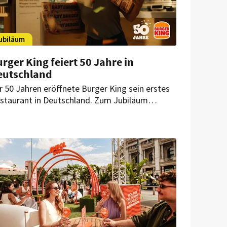
ubiläum
rger King feiert 50 Jahre in
eutschland
r 50 Jahren eröffnete Burger King sein erstes
staurant in Deutschland. Zum Jubiläum
artet die Marke eine bundesweite Kampagne
t limitierten Angeboten und einer
winnchance.