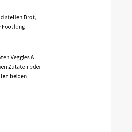
d stellen Brot,
e Footlong
anten Veggies &
hen Zutaten oder
llen beiden