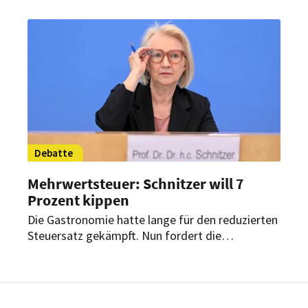
Kosten aufzufangen und Arbeitsplätze zu
bewahren.
Debatte
Mehrwertsteuer: Schnitzer will 7
Prozent kippen
Die Gastronomie hatte lange für den reduzierten
Steuersatz gekämpft. Nun fordert die
„Wirtschaftsweise“ Monika Schnitzer das Aus für
die Entlastung. Mecklenburg-Vorpommerns
Ministerpräsidentin Manuela Schwesig hält
dagegen.