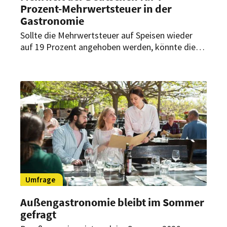
Prozent-Mehrwertsteuer in der
Gastronomie
Sollte die Mehrwertsteuer auf Speisen wieder
auf 19 Prozent angehoben werden, könnte dies
verheerende Folgen für die Gastronomie haben.
Das befürchtet auch eine Mehrheit der
Deutschen. Sie ist der Meinung, dass die 7-
Prozent-Mehrwertsteuer in der Gastronomie
beibehalten werden sollte. Dies verdeutlicht eine
aktuelle Umfrage des
Meinungsforschungsinstituts Civey im Auftrag
der Metro AG.
Umfrage
Außengastronomie bleibt im Sommer
gefragt