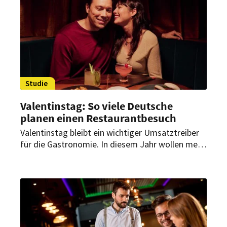
Studie
Valentinstag: So viele Deutsche
planen einen Restaurantbesuch
Valentinstag bleibt ein wichtiger Umsatztreiber
für die Gastronomie. In diesem Jahr wollen mehr
als die Hälfte der Deutschen an diesem Tag
auswärts essen, so eine OpenTable-Studie.
Gleichzeitig verändern sich die Rituale:
Galentine’s Day, Gruppen-Dinner und Solo Dining
liegen im Trend.