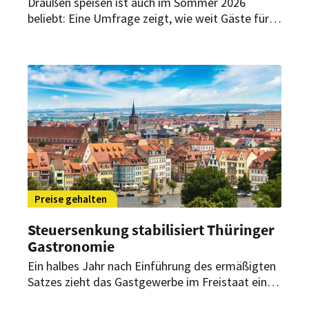
Draußen speisen ist auch im Sommer 2026
beliebt: Eine Umfrage zeigt, wie weit Gäste für
einen attraktiven Außenplatz fahren, wie lange
sie bleiben und welche Bedeutung
hundefreundliche Angebote haben.
Preise gehalten
Steuersenkung stabilisiert Thüringer
Gastronomie
Ein halbes Jahr nach Einführung des ermäßigten
Satzes zieht das Gastgewerbe im Freistaat eine
positive Bilanz. Laut Dehoga half die Entlastung,