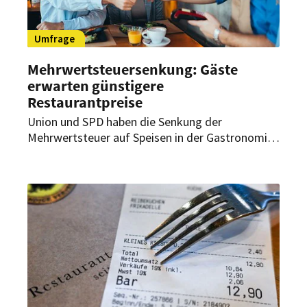
Umfrage
Mehrwertsteuersenkung: Gäste
erwarten günstigere
Restaurantpreise
Union und SPD haben die Senkung der
Mehrwertsteuer auf Speisen in der Gastronomie
für ihre neue Bundesregierung verabredet. Die
Gastro-Branche begrüßte dieses Vorhaben schon
als wichtiges und Mut machendes Signal.
Restaurantgäste scheinen jedoch skeptisch zu
sein, wie eine aktuelle Umfrage nun zeigt.