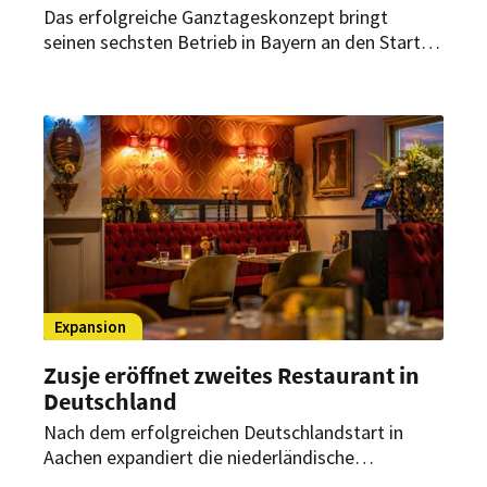
Das erfolgreiche Ganztageskonzept bringt
seinen sechsten Betrieb in Bayern an den Start.
In Augsburg entstanden nach mehrmonatigen
Baumaßnahmen rund 300 Sitzplätze sowie eine
überdachte Außenfläche in zentraler
Innenstadtlage.
Expansion
Zusje eröffnet zweites Restaurant in
Deutschland
Nach dem erfolgreichen Deutschlandstart in
Aachen expandiert die niederländische
Erlebnisgastronomie-Marke weiter. Ende Juli