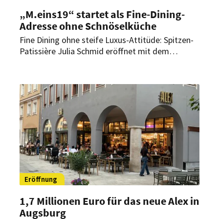
„M.eins19“ startet als Fine-Dining-
Adresse ohne Schnöselküche
Fine Dining ohne steife Luxus-Attitüde: Spitzen-
Patissière Julia Schmid eröffnet mit dem
„M.eins19“ in Wien eine neue Adresse für
zeitgemäße Küche mit regionalen Zutaten,
fairen Preisen und monatlichen Gastkoch-
Events.
Eröffnung
1,7 Millionen Euro für das neue Alex in
Augsburg