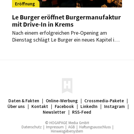
Eröffnung
Le Burger eröffnet Burgermanufaktur
mit Drive-In in Krems
Nach einem erfolgreichen Pre-Opening am
Dienstag schlägt Le Burger ein neues Kapitel in
Niederösterreich auf. Auf der Wiener Straße in
Krems eröffnet das Familienunternehmen am 13.
November seine nach eigener Aussage
modernste Burgermanufaktur.
Daten & Fakten
|
Online-Werbung
|
Crossmedia-Pakete
|
Über uns
|
Kontakt
|
Facebook
|
LinkedIn
|
Instagram
|
Newsletter
|
RSS-Feed
© HOGAPAGE Media GmbH
Datenschutz
|
Impressum
|
AGB
|
Haftungsausschluss
|
Hinweisgebersystem