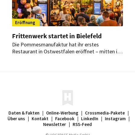
Eröffnung
Frittenwerk startet in Bielefeld
Die Pommesmanufaktur hat ihr erstes
Restaurant in Ostwestfalen eröffnet – mitten im
Bielefelder Shoppingcenter Loom. Damit verfügt
Frittenwerk nun über 47. Standorte
deutschlandweit.
Daten & Fakten
|
Online-Werbung
|
Crossmedia-Pakete
|
Über uns
|
Kontakt
|
Facebook
|
LinkedIn
|
Instagram
|
Newsletter
|
RSS-Feed