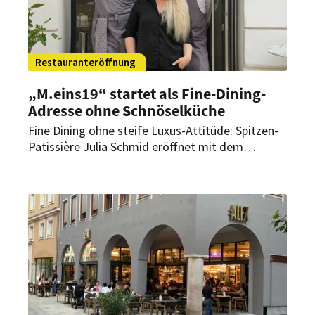
Restauranteröffnung
„M.eins19“ startet als Fine-Dining-
Adresse ohne Schnöselküche
Fine Dining ohne steife Luxus-Attitüde: Spitzen-
Patissière Julia Schmid eröffnet mit dem
„M.eins19“ in Wien eine neue Adresse für
zeitgemäße Küche mit regionalen Zutaten,
fairen Preisen und monatlichen Gastkoch-
Events.