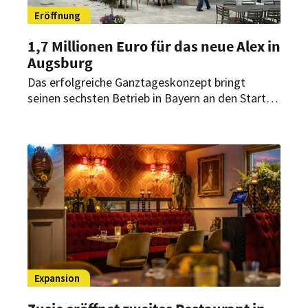
Eröffnung
1,7 Millionen Euro für das neue Alex in
Augsburg
Das erfolgreiche Ganztageskonzept bringt
seinen sechsten Betrieb in Bayern an den Start.
In Augsburg entstanden nach mehrmonatigen
Baumaßnahmen rund 300 Sitzplätze sowie eine
überdachte Außenfläche in zentraler
Innenstadtlage.
Expansion