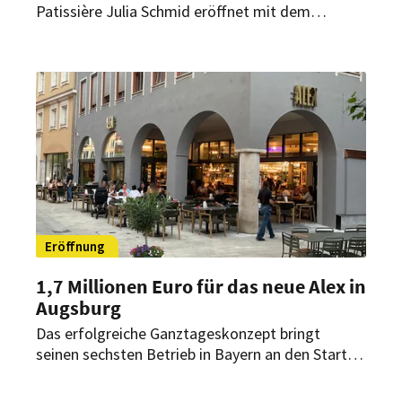
Patissière Julia Schmid eröffnet mit dem
„M.eins19“ in Wien eine neue Adresse für
zeitgemäße Küche mit regionalen Zutaten,
fairen Preisen und monatlichen Gastkoch-
Events.
Eröffnung
1,7 Millionen Euro für das neue Alex in
Augsburg
Das erfolgreiche Ganztageskonzept bringt
seinen sechsten Betrieb in Bayern an den Start.
In Augsburg entstanden nach mehrmonatigen
Baumaßnahmen rund 300 Sitzplätze sowie eine