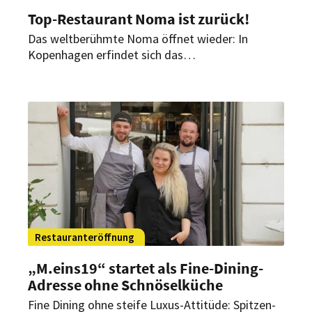
Top-Restaurant Noma ist zurück!
Das weltberühmte Noma öffnet wieder: In
Kopenhagen erfindet sich das
Gourmetrestaurant ab heute neu. Obwohl, nicht
ganz. Ex-Starkoch Redzepi ist in neuer Rolle mit
dabei.
Restauranteröffnung
„M.eins19“ startet als Fine-Dining-
Adresse ohne Schnöselküche
Fine Dining ohne steife Luxus-Attitüde: Spitzen-