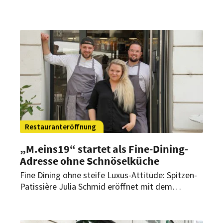
Restauranteröffnung
„M.eins19“ startet als Fine-Dining-
Adresse ohne Schnöselküche
Fine Dining ohne steife Luxus-Attitüde: Spitzen-
Patissière Julia Schmid eröffnet mit dem
„M.eins19“ in Wien eine neue Adresse für
zeitgemäße Küche mit regionalen Zutaten,
fairen Preisen und monatlichen Gastkoch-