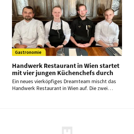
Machneyuda, dem Coal Office in London und
dem mit einem Michelin-Stern ausgezeichneten
Shabour werden hierbei zusammenkommen.
Gastronomie
Handwerk Restaurant in Wien startet
mit vier jungen Küchenchefs durch
Ein neues vierköpfiges Dreamteam mischt das
Handwerk Restaurant in Wien auf. Die zwei
Küchenchefs und zwei Souschefs wollen mit
zeitgenössischer Bio-Küche ihre Gäste
überzeugen.