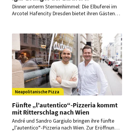
Dinner unterm Sternenhimmel: Die Elbuferei im
Arcotel Hafencity Dresden bietet ihren Gästen
ein einzigartiges Gourmet-Erlebnis in einem
außergewöhnlichen Ambiente.
Neapolitanische Pizza
Fünfte „l’autentico“-Pizzeria kommt
mit Ritterschlag nach Wien
André und Sandro Gargiulo bringen ihre fünfte
„l’autentico“-Pizzeria nach Wien. Zur Eröffnung