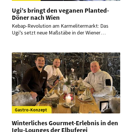
Ugi’s bringt den veganen Planted-
Döner nach Wien
Kebap-Revolution am Karmelitermarkt: Das
Ugi’s setzt neue Maßstäbe in der Wiener
Streetfood-Szene. Ab dem 20. März hat das
Restaurant am Karmelitermarkt auch vegane
Döner-Taschen, einen Döner-Wrap und eine
Döner-Bowl mit Huhnflavor im Angebot.
Gastro-Konzept
Winterliches Gourmet-Erlebnis in den
Iglu-Lounges der Elbuferei