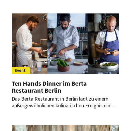
dürfen sich die beiden über einen ganz
besonderen Ritterschlag aus der Heimat der
Pizza freuen.
Event
Ten Hands Dinner im Berta
Restaurant Berlin
Das Berta Restaurant in Berlin lädt zu einem
außergewöhnlichen kulinarischen Ereignis ein:
Am 8. und 9. Juli 2024 wird ein exklusives Ten
Hands Dinner stattfinden. Köche aus dem
berühmten Jerusalemer Restaurant