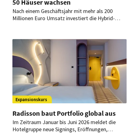
50 Häuser wachsen
Nach einem Geschäftsjahr mit mehr als 200
Millionen Euro Umsatz investiert die Hybrid-
Hotelgruppe in neue Märkte, digitale Services
und die Modernisierung bestehender Häuser. Bis
2030 will das Unternehmen dabei von 36 auf 50
Standorte wachsen.
Expansionskurs
Radisson baut Portfolio global aus
Im Zeitraum Januar bis Juni 2026 meldet die
Hotelgruppe neue Signings, Eröffnungen,
Markteintritte und Markenerweiterungen in