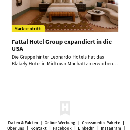
Markteintritt
Fattal Hotel Group expandiert in die
USA
Die Gruppe hinter Leonardo Hotels hat das
Blakely Hotel in Midtown Manhattan erworben.
Es ist die erste Akquisition der Fattal Hotel
Group in den USA. Nach einer Renovierung soll
das Haus 2027 als Premium-Hotel
wiedereröffnen.
Daten & Fakten
|
Online-Werbung
|
Crossmedia-Pakete
|
Über uns
|
Kontakt
|
Facebook
|
LinkedIn
|
Instagram
|