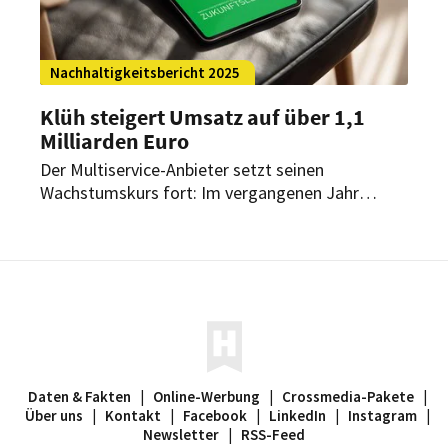
Nachhaltigkeitsbericht 2025
Klüh steigert Umsatz auf über 1,1
Milliarden Euro
Der Multiservice-Anbieter setzt seinen
Wachstumskurs fort: Im vergangenen Jahr
konnte die Gruppe aus Düsseldorf die
Umsatzmarke von 1,1 Milliarden Euro
überschreiten. Gleichzeitig setzt das
Unternehmen nachhaltige Entwicklung mit
digitaler Kompetenz fort.
Daten & Fakten
|
Online-Werbung
|
Crossmedia-Pakete
|
Über uns
|
Kontakt
|
Facebook
|
LinkedIn
|
Instagram
|
Newsletter
|
RSS-Feed