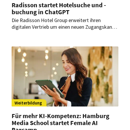
Radisson startet Hotelsuche und -
buchung in ChatGPT
Die Radisson Hotel Group erweitert ihren
digitalen Vertrieb um einen neuen Zugangskanal.
Gemeinsam mit Accenture hat sie eine KI-
Anwendung entwickelt, über die Nutzer in
ChatGPT Hotels suchen sowie Preise,
Verfügbarkeiten und Ausstattung vergleichen
können.
Weiterbildung
Für mehr KI-Kompetenz: Hamburg
Media School startet Female AI
Barcamp