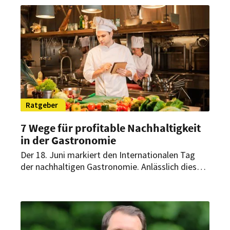
nachhaltige Konzepte erfolgreich umsetzen
können, verrät Philip Gutschke, Bereichsleiter für
Energiebeschaffung bei der wattline GmbH, im
Interview mit HOGAPAGE.
Ratgeber
7 Wege für profitable Nachhaltigkeit
in der Gastronomie
Der 18. Juni markiert den Internationalen Tag
der nachhaltigen Gastronomie. Anlässlich dieses
Aktionstages rücken sieben Maßnahmen in den
Fokus, mit denen Gastronomiebetriebe
Ressourcen schonen und zugleich wirtschaftliche
Effekte erzielen können.