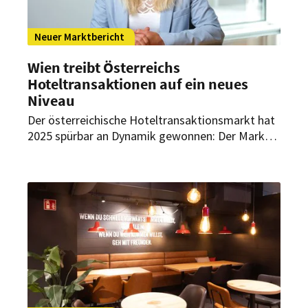
Neuer Marktbericht
Wien treibt Österreichs
Hoteltransaktionen auf ein neues
Niveau
Der österreichische Hoteltransaktionsmarkt hat
2025 spürbar an Dynamik gewonnen: Der Markt
hat sich erholt, internationale Investoren sind
zurück und Wien behauptet seine dominante
Rolle als Hotspot für großvolumige Hoteldeals –
all das zeigt der neue Bericht zum
Hoteltransaktionsmarkt Österreich 2025 des
Hotelimmobilienspezialisten Christie & Co.