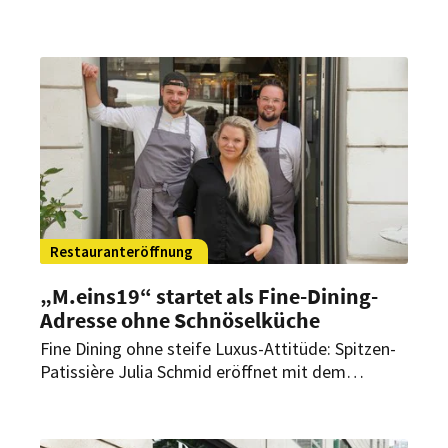
in den Niederlanden weiter aus. Seit Juli gibt es
nun auch in Schiedam ein Restaurant. Für den
Sommer 2026 sind zwei weitere Eröffnungen
geplant.
Restauranteröffnung
„M.eins19“ startet als Fine-Dining-
Adresse ohne Schnöselküche
Fine Dining ohne steife Luxus-Attitüde: Spitzen-
Patissière Julia Schmid eröffnet mit dem
„M.eins19“ in Wien eine neue Adresse für
zeitgemäße Küche mit regionalen Zutaten,
fairen Preisen und monatlichen Gastkoch-