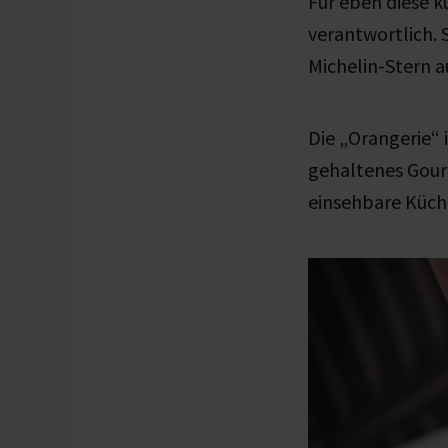
Für eben diese k
verantwortlich. 
Michelin-Stern 
Die „Orangerie“ i
gehaltenes Gourm
einsehbare Küch