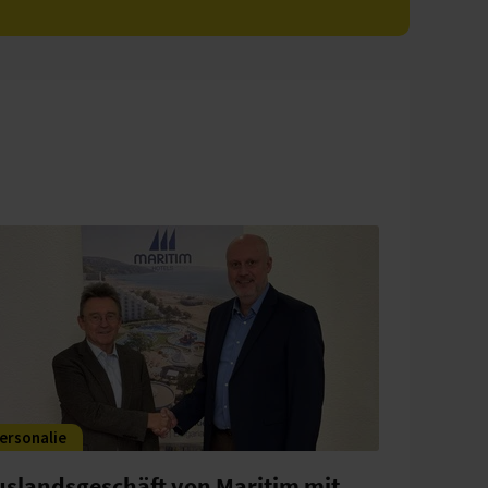
ersonalie
uslandsgeschäft von Maritim mit