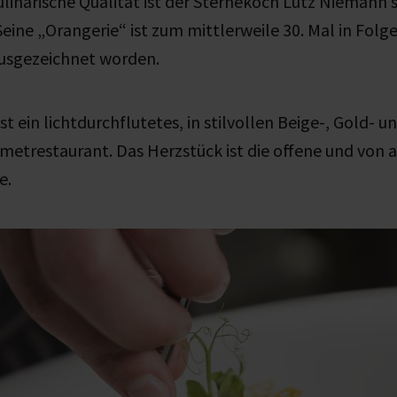
ulinarische Qualität ist der Sternekoch Lutz Niemann s
Seine „Orangerie“ ist zum mittlerweile 30. Mal in Fol
ausgezeichnet worden.
st ein lichtdurchflutetes, in stilvollen Beige-, Gold-
etrestaurant. Das Herzstück ist die offene und von a
e.