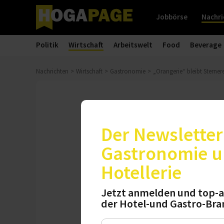
Jobbörse
Nachri
Politik
Wirtschaft
Arbeitswelt
Food
Beverage
Nachrichten
Wirtschaft
Gastronomie
„Orangerie“ bleibt Sterner
Kochkunst
„Orangerie“ b
Der Newsletter 
Gastronomie 
Zum Sage und Schre
Hotellerie
Tester des Guide 
Sterne-Niveau dami
Jetzt anmelden und top-a
der Hotel-und Gastro-Bra
Donnerstag, 02.05.2024, 13: