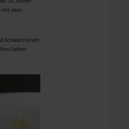
eit 35 Jahren
ge mit dem
 und Schwarztönen
llen Seiten