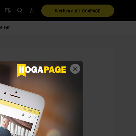
Werben auf HOGAPAGE
eiten
ecker Bucht die
iemann hält das