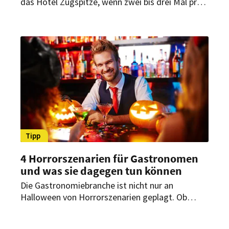
das Hotel Zugspitze, wenn zwei bis drei Mal pro
Woche Gäste einen Tisch bestellen, dann aber
nicht zum Essen erscheinen. Dagegen will man
jetzt vorgehen: mit Online-Tischreservierung
gegen Kaution.
Tipp
4 Horrorszenarien für Gastronomen
und was sie dagegen tun können
Die Gastronomiebranche ist nicht nur an
Halloween von Horrorszenarien geplagt. Ob
negative Online-Bewertungen, Personalmangel
oder Zettelwirtschaft – Restaurantbesitzer