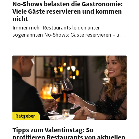
No-Shows belasten die Gastronomie:
Viele Gäste reservieren und kommen
nicht
Immer mehr Restaurants leiden unter
sogenannten No-Shows: Gäste reservieren – und
erscheinen dann nicht. Für viele Betriebe
bedeutet das Umsatzverluste und eine
zusätzliche Belastung fürs Team. Dennoch
scheuen Gastronomen finanzielle
Gegenmaßnahmen.
Ratgeber
Tipps zum Valentinstag: So
profitieren Restaurants von aktuellen