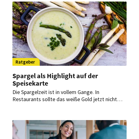
sehen sich mit einer Vielzahl schauriger
Herausforderungen konfrontiert. Wie
Gastronomen am besten damit umgehen, erklärt
Stefan Kellner, CEO des Berliner Food-Tech-
Startups kollex.
Ratgeber
Spargel als Highlight auf der
Speisekarte
Die Spargelzeit ist in vollem Gange. In
Restaurants sollte das weiße Gold jetzt nicht
fehlen. Doch warum ist es so wichtig, Spargel auf
der Speisekarte zu haben? Und wie können
Restaurants diese Saison am besten für sich
nutzen? HOGAPAGE hat anlässlich des Tags des
Deutschen Spargels am 5. Mai nachgefragt.