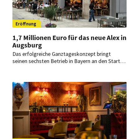
Eröffnung
1,7 Millionen Euro für das neue Alex in
Augsburg
Das erfolgreiche Ganztageskonzept bringt
seinen sechsten Betrieb in Bayern an den Start.
In Augsburg entstanden nach mehrmonatigen
Baumaßnahmen rund 300 Sitzplätze sowie eine
überdachte Außenfläche in zentraler
Innenstadtlage.