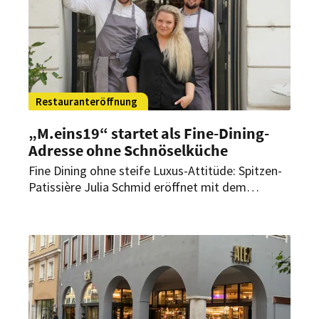
Restauranteröffnung
„M.eins19“ startet als Fine-Dining-
Adresse ohne Schnöselküche
Fine Dining ohne steife Luxus-Attitüde: Spitzen-
Patissière Julia Schmid eröffnet mit dem
„M.eins19“ in Wien eine neue Adresse für
zeitgemäße Küche mit regionalen Zutaten,
fairen Preisen und monatlichen Gastkoch-
Events.