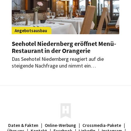
Angebotsausbau
Seehotel Niedernberg eröffnet Menü-
Restaurant in der Orangerie
Das Seehotel Niedernberg reagiert auf die
steigende Nachfrage und nimmt ein
eigenständiges Menü-Restaurant in Betrieb. Die
neugestaltete Orangerie soll das
gastronomische Angebot künftig erweitern.
Daten & Fakten
|
Online-Werbung
|
Crossmedia-Pakete
|
Über uns
|
Kontakt
|
Facebook
|
LinkedIn
|
Instagram
|