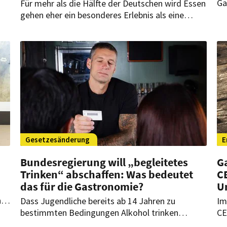
Gä
Für mehr als die Hälfte der Deutschen wird Essen
He
gehen eher ein besonderes Erlebnis als eine
Mi
regelmäßige Gewohnheit – ein Trend, der die
Sy
Branche 2026 prägen wird.
Kn
er
Te
Gesetzesänderung
E
Bundesregierung will „begleitetes
G
Trinken“ abschaffen: Was bedeutet
C
das für die Gastronomie?
U
n
Dass Jugendliche bereits ab 14 Jahren zu
Im
bestimmten Bedingungen Alkohol trinken
CE
dürfen, ist umstritten. Die Regierung will dieser
To