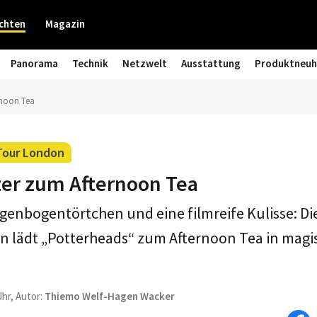
chten
Magazin
Panorama
Technik
Netzwelt
Ausstattung
Produktneuh
rnoon Tea
 Tour London
ter zum Afternoon Tea
enbogentörtchen und eine filmreife Kulisse: Di
n lädt „Potterheads“ zum Afternoon Tea in mag
Uhr, Autor:
Thiemo Welf-Hagen Wacker