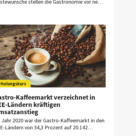
stewünsche stellen die Gastronomie vor neue
rausforderungen – auch beim Thema Kaffee.
t der neuen Mytico präsentiert Franke Coffee
stems eine Maschine, die Barista-Qualität auf
opfdruck liefert, Effizienz in Stoßzeiten
möglicht und Design mit moderner
chnologie vereint.
rholungskurs
astro-Kaffeemarkt verzeichnet in
EE-Ländern kräftigen
msatzanstieg
 Jahr 2020 war der Gastro-Kaffeemarkt in den
E-Ländern von 34,3 Prozent auf 20.142
nnen eingebrochen. Jetzt befindet sich der