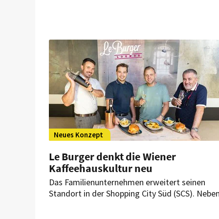
der liebsten Filme rund um den kulinarischen
Genuss zusammengestellt.
Neues Konzept
Le Burger denkt die Wiener
Kaffeehauskultur neu
Das Familienunternehmen erweitert seinen
Standort in der Shopping City Süd (SCS). Nebe
dem bestehenden Stammlokal soll auf
zusätzlichen 150 m² eine stilvolle Lounge