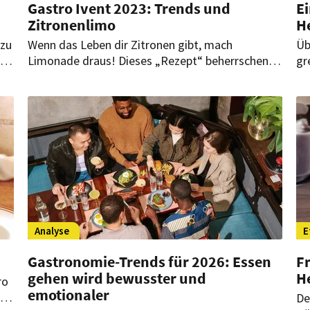
Gastro Ivent 2023: Trends und
E
Zitronenlimo
H
ezu
Wenn das Leben dir Zitronen gibt, mach
Üb
ich
Limonade draus! Dieses „Rezept“ beherrschen
gr
gen
Menschen im Hotel- und Gastronomiebereich aus
Mä
gt
dem Effeff. Auf der „Gastro Ivent“ will
ve
Projektleiterin Marta Pasierbek daher „jede
un
Menge ideelle Zitronenlimonade“ ausschenken.
Analyse
E
Gastronomie-Trends für 2026: Essen
Fr
gehen wird bewusster und
H
ro
emotionaler
 5
De