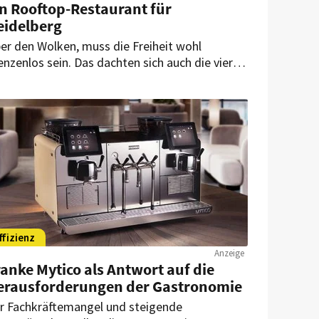
in Rooftop-Restaurant für
eidelberg
er den Wolken, muss die Freiheit wohl
enzenlos sein. Das dachten sich auch die vier
nner, die für das „Jil Drink & Dine“
rantwortlich sind. Deshalb wählten sie einen
gewöhnlichen Standort für ihr neues Projekt.
ffizienz
Anzeige
anke Mytico als Antwort auf die
erausforderungen der Gastronomie
r Fachkräftemangel und steigende