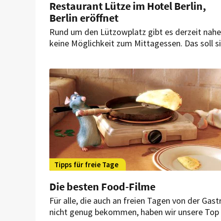
Restaurant Lütze im Hotel Berlin,
Berlin eröffnet
Rund um den Lützowplatz gibt es derzeit nah
keine Möglichkeit zum Mittagessen. Das soll s
nun allerdings ändern. Denn nach der vierjähri
Renovierung des Hotels Berlin, Berlin empfän
das Restaurant „Lütze“ jetzt erste Gäste.
Tipps für freie Tage
Die besten Food-Filme
Für alle, die auch an freien Tagen von der Gast
nicht genug bekommen, haben wir unsere Top