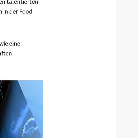
en talentierten
n in der Food
wie
eine
aften