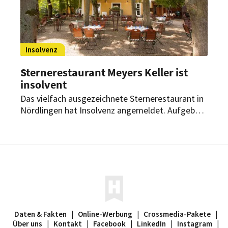
Insolvenz
Sternerestaurant Meyers Keller ist
insolvent
Das vielfach ausgezeichnete Sternerestaurant in
Nördlingen hat Insolvenz angemeldet. Aufgeben
ist für Betreiber und Spitzenkoch Joachim Kaiser
aber keine Option.
Daten & Fakten
|
Online-Werbung
|
Crossmedia-Pakete
|
Über uns
|
Kontakt
|
Facebook
|
LinkedIn
|
Instagram
|