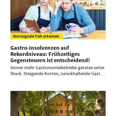
Warnsignale früh erkennen
Gastro-Insolvenzen auf
Rekordniveau: Frühzeitiges
Gegensteuern ist entscheidend!
Immer mehr Gastronomiebetriebe geraten unter
Druck: Steigende Kosten, zurückhaltende Gäste
und sinkende Umsätze treiben die
Insolvenzzahlen auf ein Rekordniveau. Doch wer
die Warnsignale früh erkennt und gezielt
gegensteuert, kann die Insolvenz noch
abwenden.