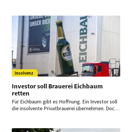
wieder Probleme rund um den Food-Markt im
Hamburger Hanseviertel. Die
Betreibergesellschaft hat offenbar Insolvenz
beantragt.
Insolvenz
Investor soll Brauerei Eichbaum
retten
Für Eichbaum gibt es Hoffnung. Ein Investor soll
die insolvente Privatbrauerei übernehmen. Doch
der Preis ist hoch: Ein Großteil der Arbeitsplätze
steht auf dem Spiel.