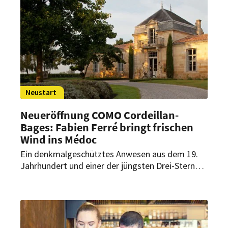
Neustart
Neueröffnung COMO Cordeillan-
Bages: Fabien Ferré bringt frischen
Wind ins Médoc
Ein denkmalgeschütztes Anwesen aus dem 19.
Jahrhundert und einer der jüngsten Drei-Sterne-
Köche der Welt: Im Médoc trifft Geschichte auf
eine neue Generation der Haute Cuisine. Am 1.
Mai 2026 öffnet COMO Cordeillan-Bages seine
Türen; und Fabien Ferré übernimmt die
kulinarische Leitung.