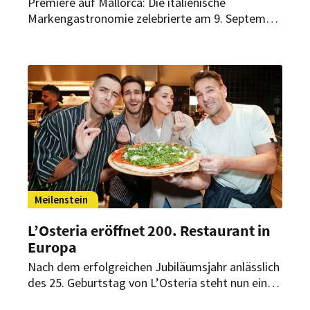
Premiere auf Mallorca: Die italienische
Markengastronomie zelebrierte am 9. September
2025 die Eröffnung ihres ersten Restaurants in
Spanien. Trotz Unwetter waren rund 500 Gäste
gekommen – darunter auch viele Prominente.
Meilenstein
L’Osteria eröffnet 200. Restaurant in
Europa
Nach dem erfolgreichen Jubiläumsjahr anlässlich
des 25. Geburtstag von L’Osteria steht nun ein
weiterer Meilenstein an: In Hamburg öffnete das