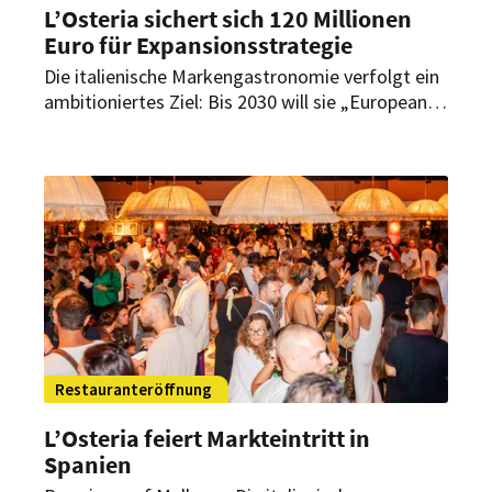
L’Osteria sichert sich 120 Millionen
Euro für Expansionsstrategie
Die italienische Markengastronomie verfolgt ein
ambitioniertes Ziel: Bis 2030 will sie „European
Champion in Casual Dining“ werden. Mit dem
erfolgreichen Abschluss einer Refinanzierung
wurde nun die finanzielle Basis für das weitere
Wachstum des Unternehmens in Europa gelegt.
Restauranteröffnung
L’Osteria feiert Markteintritt in
Spanien