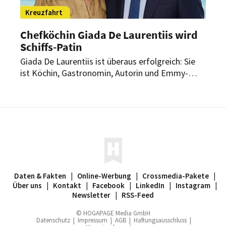
Kreuzfahrt
Chefköchin Giada De Laurentiis wird
Schiffs-Patin
Giada De Laurentiis ist überaus erfolgreich: Sie
ist Köchin, Gastronomin, Autorin und Emmy-
Preisträgerin zugleich. Und in Kürze wird ihr eine
ganz besondere Ehre zuteil. Zusammen mit
einem weiteren Star wird sie im Mai ein
Kreuzfahrtschiff taufen.
Daten & Fakten
|
Online-Werbung
|
Crossmedia-Pakete
|
Über uns
|
Kontakt
|
Facebook
|
LinkedIn
|
Instagram
|
Newsletter
|
RSS-Feed
© HOGAPAGE Media GmbH
Datenschutz
|
Impressum
|
AGB
|
Haftungsausschluss
|