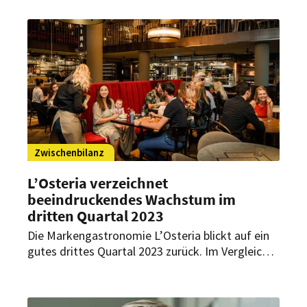
200. Restaurant der Markengastronomie in
Europa seine Türen.
Zwischenbilanz
L’Osteria verzeichnet
beeindruckendes Wachstum im
dritten Quartal 2023
Die Markengastronomie L’Osteria blickt auf ein
gutes drittes Quartal 2023 zurück. Im Vergleich
zum Vorjahr konnte der systemweite Umsatz
gesteigert werden. Ganz im Sinne der Vision „the
joy of Italy – everywhere for everyone“ stand die