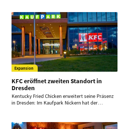
Baumaßnahmen rund 300 Sitzplätze sowie eine
überdachte Außenfläche in zentraler
Innenstadtlage.
Expansion
KFC eröffnet zweiten Standort in
Dresden
Kentucky Fried Chicken erweitert seine Präsenz
in Dresden: Im Kaufpark Nickern hat der
Franchise-Systemgastronom seinen zweiten
Standort in der sächsischen Landeshauptstadt
eröffnet.