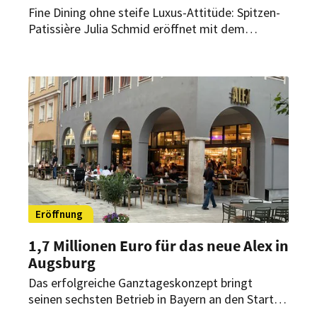
Fine Dining ohne steife Luxus-Attitüde: Spitzen-
Patissière Julia Schmid eröffnet mit dem
„M.eins19“ in Wien eine neue Adresse für
zeitgemäße Küche mit regionalen Zutaten,
fairen Preisen und monatlichen Gastkoch-
Events.
Eröffnung
1,7 Millionen Euro für das neue Alex in
Augsburg
Das erfolgreiche Ganztageskonzept bringt
seinen sechsten Betrieb in Bayern an den Start.
In Augsburg entstanden nach mehrmonatigen