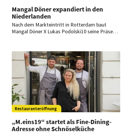
Mangal Döner expandiert in den
Niederlanden
Nach dem Markteintritt in Rotterdam baut
Mangal Döner X Lukas Podolski10 seine Präsenz
in den Niederlanden weiter aus. Seit Juli gibt es
nun auch in Schiedam ein Restaurant. Für den
Sommer 2026 sind zwei weitere Eröffnungen
geplant.
Restauranteröffnung
„M.eins19“ startet als Fine-Dining-
Adresse ohne Schnöselküche