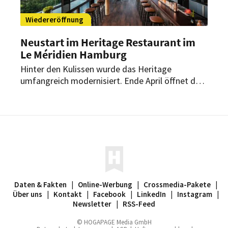
Wiedereröffnung
Neustart im Heritage Restaurant im
Le Méridien Hamburg
Hinter den Kulissen wurde das Heritage
umfangreich modernisiert. Ende April öffnet das
Restaurant wieder und setzt neben neuer
Technik auf zusätzliche Veranstaltungsformate.
Daten & Fakten
|
Online-Werbung
|
Crossmedia-Pakete
|
Über uns
|
Kontakt
|
Facebook
|
LinkedIn
|
Instagram
|
Newsletter
|
RSS-Feed
© HOGAPAGE Media GmbH