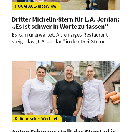
HOGAPAGE-Interview
Dritter Michelin-Stern für L.A. Jordan:
„Es ist schwer in Worte zu fassen“
Es kam unerwartet: Als einziges Restaurant
steigt das „L.A. Jordan“ in den Drei-Sterne-
Olymp des Guide Michelin auf. Im Interview mit
HOGAPAGE spricht Executive Chef Daniel
Schimkowitsch über den Moment danach, ein
Team, das zur Familie wurde, und die neue
internationale Strahlkraft für Deidesheim und die
Pfalz.
Kulinarischer Wechsel
Anton Schmaus stellt das Storstad in