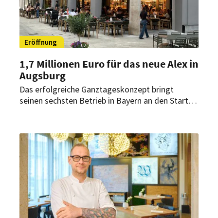
Eröffnung
1,7 Millionen Euro für das neue Alex in
Augsburg
Das erfolgreiche Ganztageskonzept bringt
seinen sechsten Betrieb in Bayern an den Start.
In Augsburg entstanden nach mehrmonatigen
Baumaßnahmen rund 300 Sitzplätze sowie eine
überdachte Außenfläche in zentraler
Innenstadtlage.