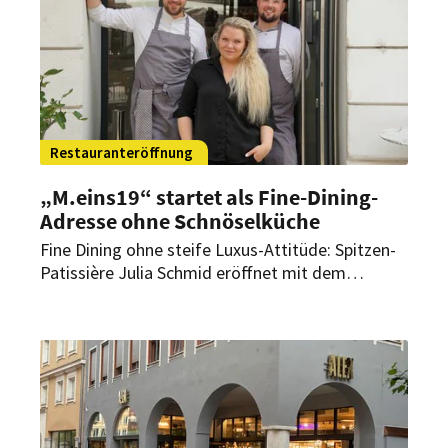
Restauranteröffnung
„M.eins19“ startet als Fine-Dining-
Adresse ohne Schnöselküche
Fine Dining ohne steife Luxus-Attitüde: Spitzen-
Patissière Julia Schmid eröffnet mit dem
„M.eins19“ in Wien eine neue Adresse für
zeitgemäße Küche mit regionalen Zutaten,
fairen Preisen und monatlichen Gastkoch-
Events.