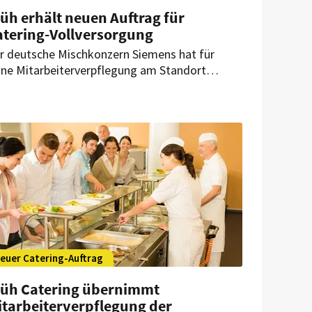
üh erhält neuen Auftrag für
atering-Vollversorgung
r deutsche Mischkonzern Siemens hat für
ine Mitarbeiterverpflegung am Standort
sseldorf den Catering-Anbieter unter Vertrag
nommen. Dieser wird künftig nicht nur
gsüber die Besucher mit Speisen und
tränken versorgen.
euer Catering-Auftrag
lüh Catering übernimmt
itarbeiterverpflegung der