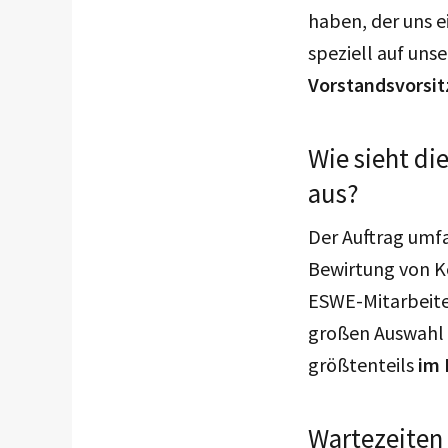
haben, der uns e
speziell auf uns
Vorstandsvorsi
Wie sieht di
aus?
Der Auftrag umfa
Bewirtung von K
ESWE-Mitarbeit
großen Auswahl a
größtenteils
im 
Wartezeiten