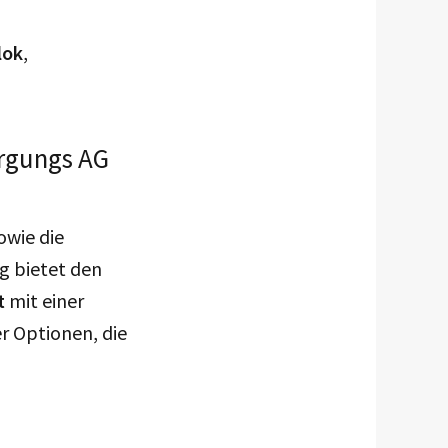
lok
,
orgungs AG
owie die
g bietet den
t
mit einer
r Optionen, die