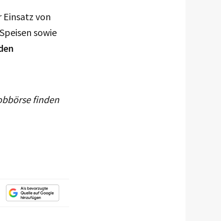
r Einsatz von
 Speisen sowie
 den
obbörse finden