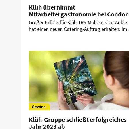
Klüh übernimmt
Mitarbeitergastronomie bei Condor
Großer Erfolg für Klüh: Der Multiservice-Anbie
hat einen neuen Catering-Auftrag erhalten. Im
Frankfurter Gateway Gardens übernimmt der
Caterer künftig die Mitarbeitergastronomie im
neuen Headquarter der bekannten deutschen
Fluggesellschaft.
Gewinn
Klüh-Gruppe schließt erfolgreiches
Jahr 2023 ab