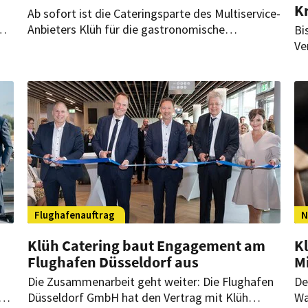
K
Ab sofort ist die Cateringsparte des Multiservice-
Anbieters Klüh für die gastronomische
Bi
Versorgung bei dem Arzneimittelhersteller R-
Ve
ne
Pharm in Illertissen verantwortlich. Die Laufzeit
vo
des Neuauftrags beträgt drei Jahre.
Sp
be
Flughafenauftrag
N
Klüh Catering baut Engagement am
Kl
Flughafen Düsseldorf aus
Mi
Die Zusammenarbeit geht weiter: Die Flughafen
De
n
Düsseldorf GmbH hat den Vertrag mit Klüh
Wa