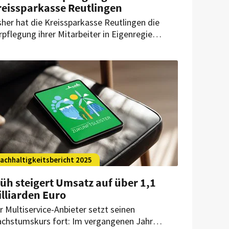
reissparkasse Reutlingen
sher hat die Kreissparkasse Reutlingen die
rpflegung ihrer Mitarbeiter in Eigenregie
rgenommenen. Nun hat sie die Catering-
arte des Multiservice-Anbieters Klüh damit
auftragt.
achhaltigkeitsbericht 2025
üh steigert Umsatz auf über 1,1
lliarden Euro
r Multiservice-Anbieter setzt seinen
chstumskurs fort: Im vergangenen Jahr