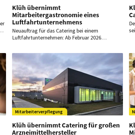
Klüh übernimmt
Kl
Mitarbeitergastronomie eines
C
Luftfahrtunternehmens
ter
De
se
Neuauftrag für das Catering bei einem
Dü
Luftfahrtunternehmen: Ab Februar 2026
ge
übernimmt der Düsseldorfer Multiservice-
ta
Anbieter die Mitarbeitergastronomie bei
Ge
Hutchinson PFW Aerospace am Standort Speyer.
Mitarbeiterverpflegung
N
Klüh übernimmt Catering für großen
K
Arzneimittelhersteller
M