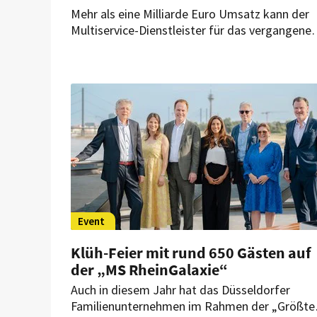
Mehr als eine Milliarde Euro Umsatz kann der
Multiservice-Dienstleister für das vergangene
Geschäftsjahr verbuchen. Dem
Familienunternehmen ist es 2023 gelungen, ei
spektakuläre Gewinn-Marke zu durchbrechen.
Event
Klüh-Feier mit rund 650 Gästen auf
der „MS RheinGalaxie“
Auch in diesem Jahr hat das Düsseldorfer
Familienunternehmen im Rahmen der „Größte