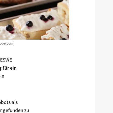
dobe.com)
r ESWE
 für ein
in
ebots als
er gefunden zu