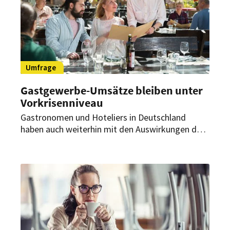
Umfrage
Gastgewerbe-Umsätze bleiben unter
Vorkrisenniveau
Gastronomen und Hoteliers in Deutschland
haben auch weiterhin mit den Auswirkungen der
Corona-Pandemie zu kämpfen. Im ersten
Halbjahr dieses Jahres verzeichnet die Branche
ein Umsatzminus gegenüber dem ersten
Vorkrisen-Halbjahr, wie aus einer aktuellen
Umfrage des Dehoga Bundesverbandes
hervorgeht.