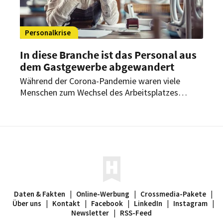
Personalkrise
In diese Branche ist das Personal aus
dem Gastgewerbe abgewandert
Während der Corona-Pandemie waren viele
Menschen zum Wechsel des Arbeitsplatzes
gezwungen – oder haben sich auch freiwillig
einen neuen Job gesucht. Das Gastgewerbe hat
dabei überdurchschnittlich viele Beschäftigte
verloren, wie aus einer aktuellen Studie des
Instituts der Deutschen Wirtschaft hervorgeht.
Daten & Fakten
|
Online-Werbung
|
Crossmedia-Pakete
|
Über uns
|
Kontakt
|
Facebook
|
LinkedIn
|
Instagram
|
Newsletter
|
RSS-Feed