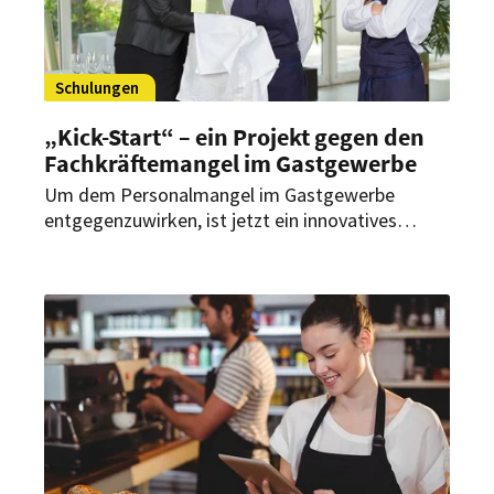
Schulungen
„Kick-Start“ – ein Projekt gegen den
Fachkräftemangel im Gastgewerbe
Um dem Personalmangel im Gastgewerbe
entgegenzuwirken, ist jetzt ein innovatives
Projekt gestartet: „Kick-Start“ soll Menschen
ohne Berufsabschluss oder mit Fluchterfahrung
auf einfache Jobs in der Küche oder im Service
vorbereiten und ihnen so den Einstieg in die
Branche erleichtern.