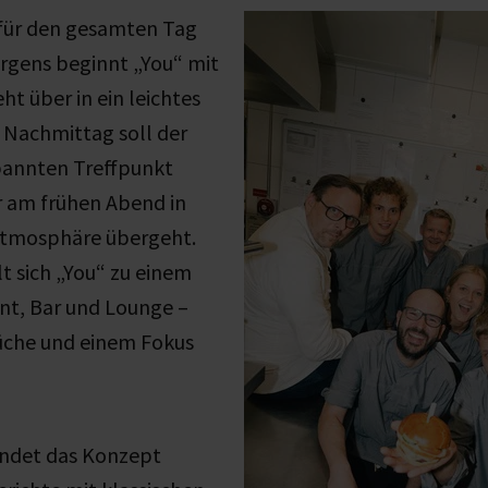
 für den gesamten Tag
rgens beginnt „You“ mit
ht über in ein leichtes
 Nachmittag soll der
annten Treffpunkt
r am frühen Abend in
Atmosphäre übergeht.
t sich „You“ zu einem
ant, Bar und Lounge
–
üche und einem Fokus
indet das Konzept