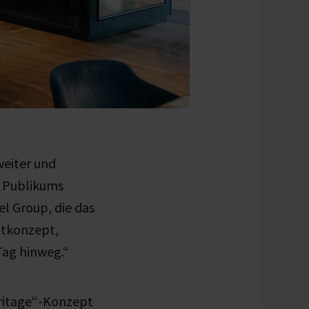
weiter und
n Publikums
el Group, die das
ntkonzept,
Tag hinweg.“
ritage“-Konzept