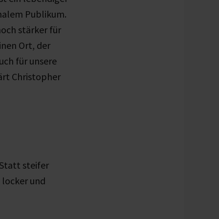
onalem Publikum.
noch stärker für
inen Ort, der
auch für unsere
lärt Christopher
tatt steifer
 locker und