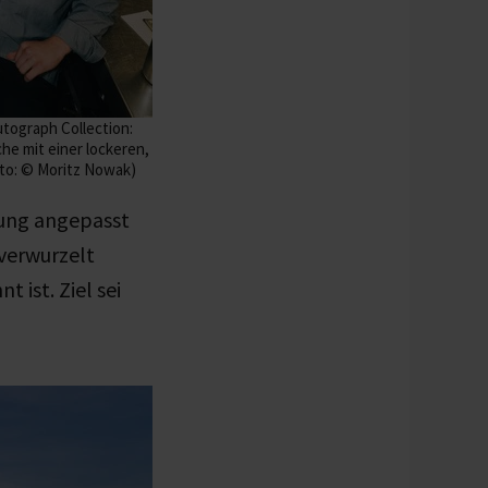
utograph Collection:
e mit einer lockeren,
to: © Moritz Nowak)
tung angepasst
 verwurzelt
 ist. Ziel sei