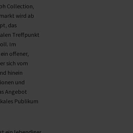
ph Collection,
nmarkt
wird ab
pt, das
ialen Treffpunkt
oll. Im
ein offener,
der sich vom
nd hinein
tionen und
Das Angebot
lokales Publikum
t ein lebendiger