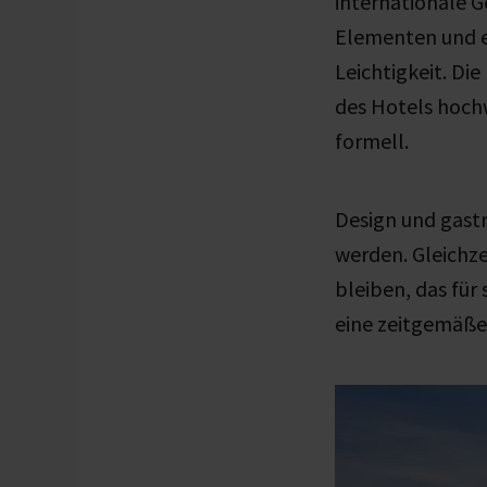
internationale G
Elementen und e
Leichtigkeit. Di
des Hotels hochw
formell.
Design und gast
werden. Gleichze
bleiben, das für 
eine zeitgemäß