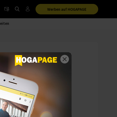
Werben auf HOGAPAGE
eiten
rlin richtet sein
zept, das
l.