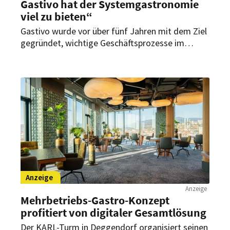
Gastivo hat der Systemgastronomie
viel zu bieten“
Gastivo wurde vor über fünf Jahren mit dem Ziel
gegründet, wichtige Geschäftsprozesse im
Handel und in der Gastronomie zu digitalisieren
und die Branche damit für die Zukunft
aufzustellen. Die Strategie ist aufgegangen –
und alle profitieren davon.
Anzeige
Anzeige
Mehrbetriebs-Gastro-Konzept
profitiert von digitaler Gesamtlösung
Der KARL-Turm in Deggendorf organisiert seinen