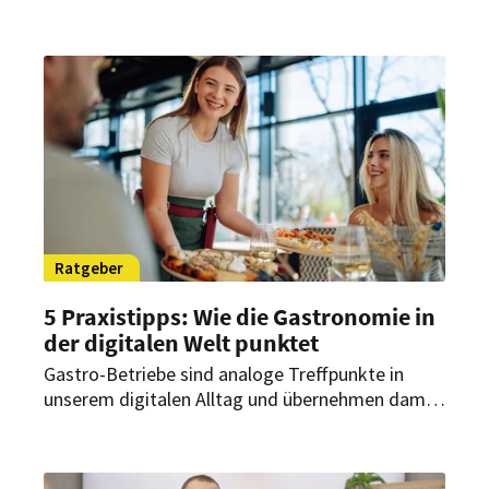
in seinen Betriebsrestaurants. Künftig sollen
Auswahl, Vorbestellung und Bezahlung
vollständig über das Smartphone erfolgen. Ziel
ist es, Abläufe effizienter zu gestalten,
Wartezeiten zu reduzieren und Küchenprozesse
datenbasiert zu steuern.
Ratgeber
5 Praxistipps: Wie die Gastronomie in
der digitalen Welt punktet
Gastro-Betriebe sind analoge Treffpunkte in
unserem digitalen Alltag und übernehmen damit
eine besondere Rolle. Fünf Tipps, wie
Gastronomen diesen Vorteil gezielt für ihren
Geschäftserfolg nutzen können.