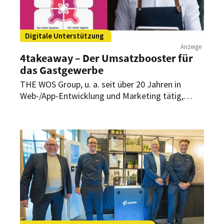
Digitale Unterstützung
Anzeige
4takeaway – Der Umsatzbooster für
das Gastgewerbe
THE WOS Group, u. a. seit über 20 Jahren in
Web-/App-Entwicklung und Marketing tätig,
bringt umfangreiche Erfahrungen aus
Gastronomie und Hotellerie mit. In enger
Zusammenarbeit mit Gastronomen wurde
4takeaway gegründet, um das Gastgewerbe bei
der Digitalisierung zu unterstützen und
langfristige Kundengewinnung zu schaffen.