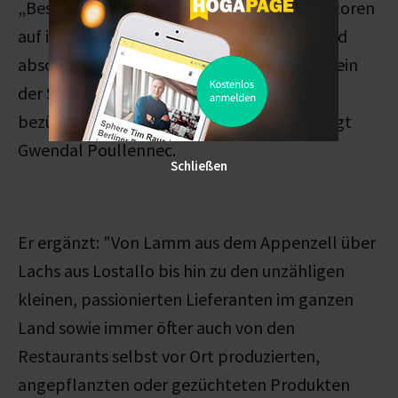
„Besonders aufgefallen ist unseren Inspektoren
auf ihren Reisen ein stetig wachsendes – und
absolut gerechtfertigtes – Selbstbewusstsein
der Schweizer Köche und Produzenten
bezüglich ihrer regionalen Erzeugnisse“, sagt
Gwendal Poullennec.
Schließen
Er ergänzt: "Von Lamm aus dem Appenzell über
Lachs aus Lostallo bis hin zu den unzähligen
kleinen, passionierten Lieferanten im ganzen
Land sowie immer öfter auch von den
Restaurants selbst vor Ort produzierten,
angepflanzten oder gezüchteten Produkten