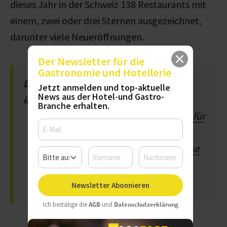
dieses Jahr in der Schweiz 138 Restaurants mit
einem, zwei oder drei Sternen ausgezeichnet,
darunter viele Neueröffnungen.
Der Newsletter für die
Gastronomie und Hotellerie
Diese Artikel könnten Sie auch
Jetzt anmelden und top-aktuelle
News aus der Hotel-und Gastro-
interessieren:
Branche erhalten.
Guide Michelin 2023: Sterne-Rekord für
Deutsche Spitzengastronomen
Guide Michelin Frankreich 2023: Diese
Restaurants erhielten Sterne
Newsletter Abonnieren
Ich bestätige die
AGB
und
Datenschutzerklärung