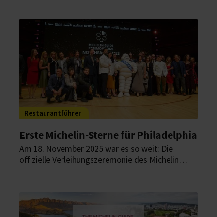
erhalten mindestens einen Stern – deutlich mehr
als im Vorjahr. Damit bestätigt die zweite
landesweite Ausgabe das hohe Niveau der
Gastronomie in der Alpenrepublik.
Restaurantführer
Erste Michelin-Sterne für Philadelphia
Am 18. November 2025 war es so weit: Die
offizielle Verleihungszeremonie des Michelin
Guide Northeast Cities 2025 fand in Philadelphia
statt. Zum ersten Mal erhielt die „City of
Brotherly Love“ Michelin-Auszeichnungen.